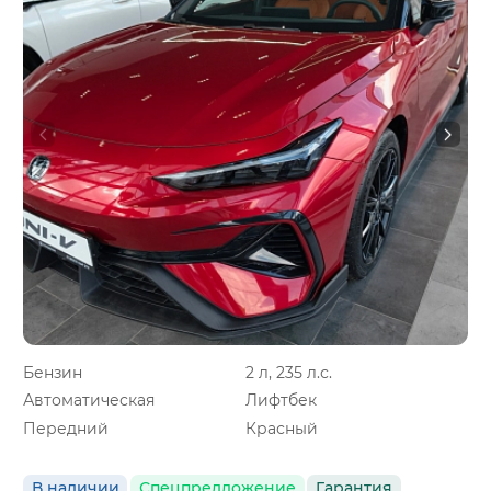
Бензин
2 л, 235 л.с.
Автоматическая
Лифтбек
Передний
Красный
В наличии
Спецпредложение
Гарантия