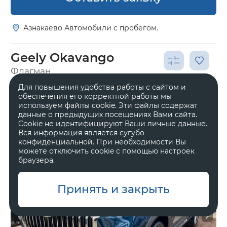
Азнакаево Автомобили с пробегом.
Geely Okavango
Флагман
Для повышения удобства работы с сайтом и
2 968 990 ₽
3 993 990 ₽
обеспечения его корректной работы мы
используем файлы cookie. Эти файлы содержат
данные о предыдущих посещениях Вами сайта.
Cookie не идентифицируют Ваши личные данные.
Вся информация является сугубо
конфиденциальной. При необходимости Вы
можете отключить cookie с помощью настроек
браузера.
Принять и закрыть