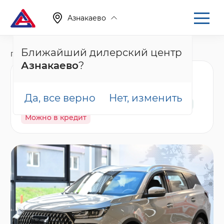
Азнакаево
Ближайший дилерский центр
Главная
Каталог
Новые автомобили
T7
Азнакаево
?
Tenet T7 Актив, серый
Да, все верно
Нет, изменить
В наличии
Спецпредложение
Гарантия
Можно в кредит