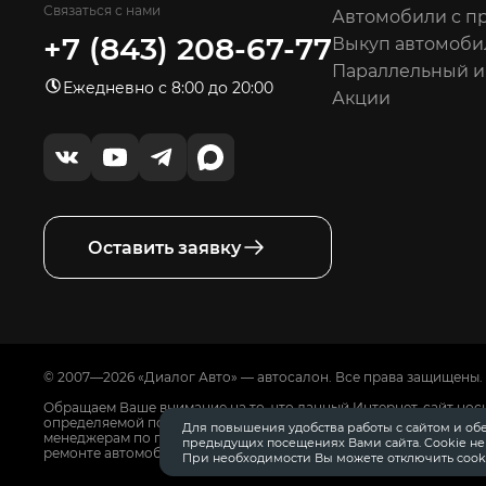
Связаться с нами
Автомобили с п
+7 (843) 208-67-77
Выкуп автомоби
Параллельный 
Ежедневно с 8:00 до 20:00
Акции
Оставить заявку
© 2007—2026 «Диалог Авто» — автосалон. Все права защищены.
Обращаем Ваше внимание на то, что данный Интернет-сайт нос
определяемой положениями Статьи 437 Гражданского Кодекса
Для повышения удобства работы с сайтом и об
менеджерам по продажам автосалонов Диалог Авто. Для получ
предыдущих посещениях Вами сайта. Cookie н
ремонте автомобилей, запасных частях, дополнительном обору
При необходимости Вы можете отключить cooki