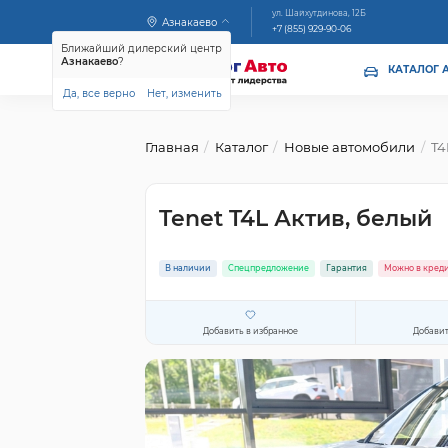
ул. Шайхутдинова, 12Б
Азнакаево
+7 (855) 929-90-06
Ближайший дилерский центр
Азнакаево
?
КАТАЛОГ 
Да, все верно
Нет, изменить
Главная
Каталог
Новые автомобили
T4
Tenet T4L Актив, белый
В наличии
Спецпредложение
Гарантия
Можно в кред
Добавить в избранное
Добавит