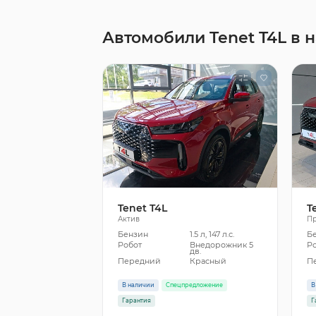
Автомобили Tenet T4L в 
Tenet T4L
T
Актив
П
Бензин
1.5 л, 147 л.с.
Б
Робот
Внедорожник 5
Р
дв.
Передний
Красный
П
В наличии
Спецпредложение
В
Гарантия
Г