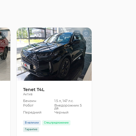
Tenet T4L
Актив
Бензин
1.5 л, 147 л.с.
5
Робот
Внедорожник 5
дв.
Передний
Черный
В наличии
Спецпредложение
Гарантия