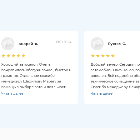
19.01.2024
андрей к.
Рустам С.
Хороший автосалон. Очень
Добрый вечер. Сегодня п
понравилось обслуживание , быстро и
автомобиль Haval Jolion, п
грамотно. Отдельное спасибо
доволен. Всё подробно об
менеджеру Шарипову Марату за
техническое оснащение ав
помощь в выборе авто и лояльность к
Спасибо менеджеру Ленару
клиентам. Покупкой довольны на все
Читать далее
Читать далее
100%