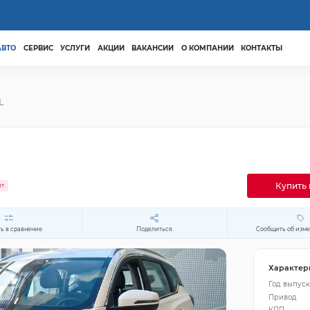
АВТО
СЕРВИС
УСЛУГИ
АКЦИИ
ВАКАНСИИ
О КОМПАНИИ
КОНТАКТЫ
L
Купить 
ит
ь в сравнение
Поделиться
Сообщить об изм
Характер
Год выпуск
Привод
КПП