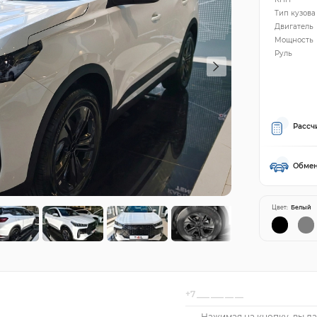
Тип кузова
Двигатель
Мощность
Руль
Рассч
Обмен
Цвет:
Белый
Нажимая на кнопку, вы да