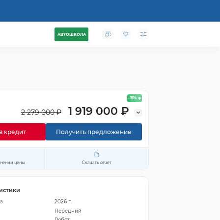
АВТОШКОЛА
- 15
%
1 919 000 ₽
2 279 000 ₽
в кредит
Получить предложение
енении цены
Скачать отчет
истики
а
2026 г.
Передний
Робот