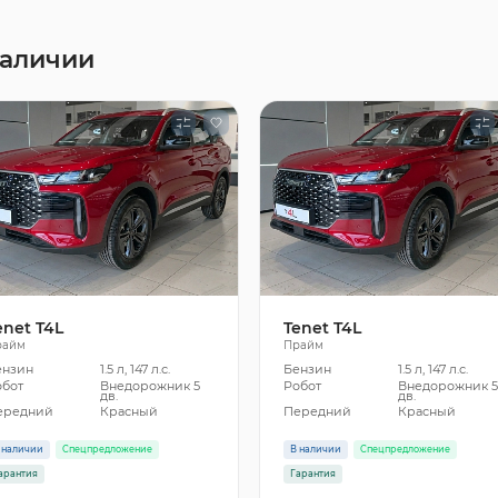
наличии
enet T4L
Tenet T4L
райм
Прайм
ензин
1.5 л, 147 л.с.
Бензин
1.5 л, 147 л.с.
обот
Внедорожник 5
Робот
Внедорожник 
дв.
дв.
ередний
Красный
Передний
Красный
 наличии
Спецпредложение
В наличии
Спецпредложение
арантия
Гарантия