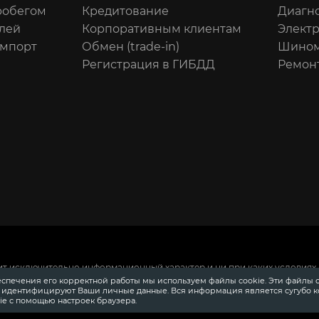
робегом
Кредитование
Диагн
лей
Корпоративным клиентам
Элект
импорт
Обмен (trade-in)
Шином
Регистрация в ГИБДД
Ремон
ит исключительно информационный характер и ни при каких условиях 
 Российской Федерации.
Для получения подробной информации о сто
еспечения его корректной работы мы используем файлы cookie. Эти файлы 
ения информации о приобретении автомобилей в кредит, страховании
е идентифицируют Ваши личные данные. Вся информация является сугубо 
довании, аксессуарах также обращайтесь к специалистам автосалонов
e с помощью настроек браузера.