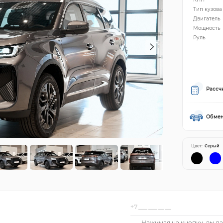
Тип кузова
Двигатель
Мощность
Руль
Рассч
Обмен
Цвет:
Серый
Нажимая на кнопку, вы да