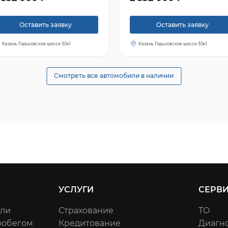
Оставить заявку
Оставить заявку
Казань Горьковское шоссе 30к1
Казань Горьковское шоссе 30к1
Смотреть все автомобили в наличии
УСЛУГИ
СЕРВ
или
Страхование
ТО
робегом
Кредитование
Диагн