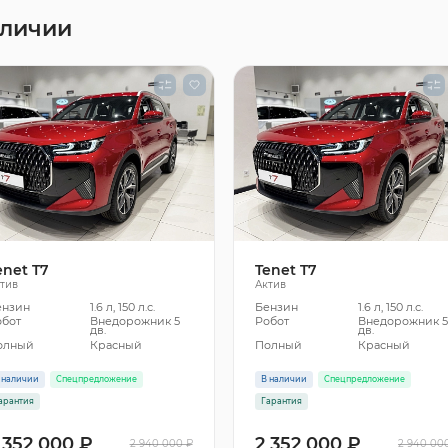
аличии
enet T7
Tenet T7
тив
Актив
ензин
1.6 л, 150 л.с.
Бензин
1.6 л, 150 л.с.
обот
Внедорожник 5
Робот
Внедорожник 
дв.
дв.
олный
Красный
Полный
Красный
 наличии
Спецпредложение
В наличии
Спецпредложение
арантия
Гарантия
 352 000 ₽
2 352 000 ₽
2 940 000 ₽
2 940 00