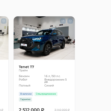
Tenet T7
Прайм
Бензин
1.6 л, 150 л.с.
5
Робот
Внедорожник 5
дв.
Полный
Синий
В наличии
Спецпредложение
Гарантия
2 512 000 ₽
0 ₽
3 140 000 ₽