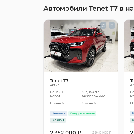
Автомобили Tenet T7 в н
Tenet T7
T
Актив
Ак
Бензин
1.6 л, 150 л.с.
Б
Робот
Внедорожник 5
Р
дв.
Полный
Красный
П
В наличии
Спецпредложение
В
Гарантия
Г
2 352 000 ₽
2
2 940 000 ₽