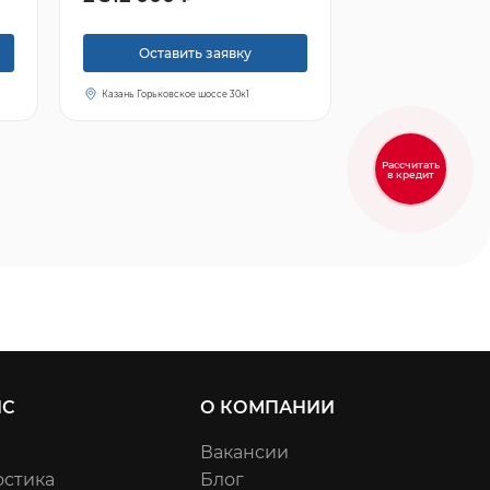
Оставить заявку
Казань Горьковское шоссе 30к1
Рассчитать
в кредит
ИС
О КОМПАНИИ
Вакансии
остика
Блог