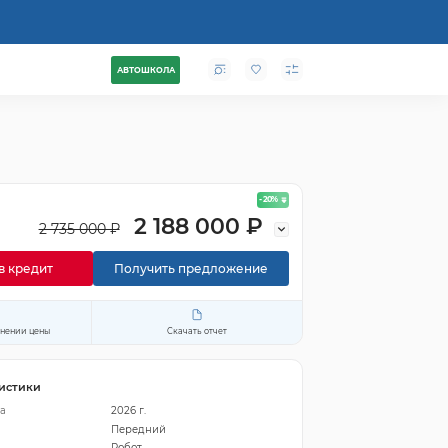
АВТОШКОЛА
- 20
%
2 188 000 ₽
2 735 000 ₽
в кредит
Получить предложение
енении цены
Скачать отчет
истики
а
2026 г.
Передний
Робот