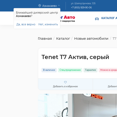
ул. Шайхутдинова, 12Б
Азнакаево
+7 (855) 929-90-06
Ближайший дилерский центр
Азнакаево
?
КАТАЛОГ 
Да, все верно
Нет, изменить
Главная
Каталог
Новые автомобили
T7
Tenet T7 Актив, серый
В наличии
Спецпредложение
Гарантия
Можно в кред
Добавить в избранное
Добавит