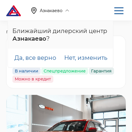
Азнакаево
Ближайший дилерский центр
Главная
Каталог
Новые автомобили
T7
Азнакаево
?
Tenet T7 Актив,
красный
Да, все верно
Нет, изменить
В наличии
Спецпредложение
Гарантия
Можно в кредит