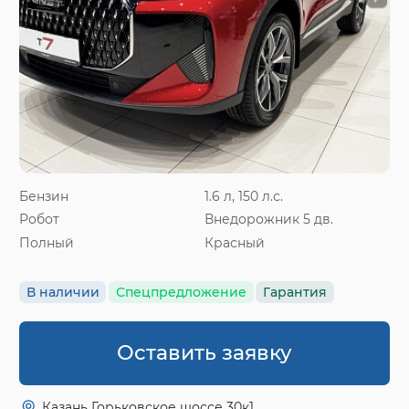
Бензин
1.6 л, 150 л.с.
Робот
Внедорожник 5 дв.
Полный
Красный
В наличии
Спецпредложение
Гарантия
Оставить заявку
Казань Горьковское шоссе 30к1