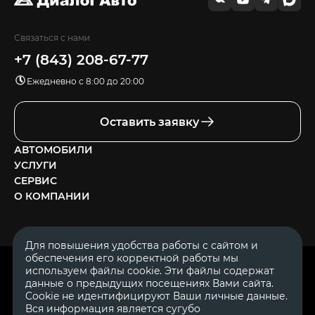
Связаться с нами
+7 (843) 208-67-77
Ежедневно с 8:00 до 20:00
Оставить заявку
АВТОМОБИЛИ
УСЛУГИ
СЕРВИС
О КОМПАНИИ
Для повышения удобства работы с сайтом и
обеспечения его корректной работы мы
ОГРН 1111644005153
используем файлы cookie. Эти файлы содержат
ИНН 1644062657
данные о предыдущих посещениях Вами сайта.
© 2007—2026 «Диалог Авто» — автосалон. Все права защищены.
Cookie не идентифицируют Ваши личные данные.
Вся информация является сугубо
Обращаем Ваше внимание на то, что данный Интернет-сайт