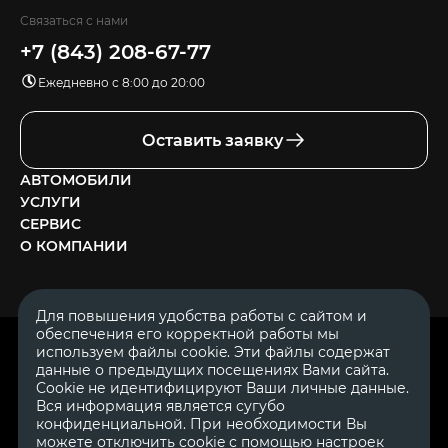
Связаться с нами
+7 (843) 208-67-77
Ежедневно с 8:00 до 20:00
Оставить заявку
АВТОМОБИЛИ
УСЛУГИ
СЕРВИС
О КОМПАНИИ
Для повышения удобства работы с сайтом и
обеспечения его корректной работы мы
ОГРН 1111644005153
используем файлы cookie. Эти файлы содержат
ИНН 1644062657
данные о предыдущих посещениях Вами сайта.
© 2007—2026 «Диалог Авто» — автосалон. Все права защищены.
Cookie не идентифицируют Ваши личные данные.
Вся информация является сугубо
Обращаем Ваше внимание на то, что данный Интернет-сайт
носит исключительно информационный характер и ни при
конфиденциальной. При необходимости Вы
каких условиях не является публичной офертой, определяемой
можете отключить cookie с помощью настроек