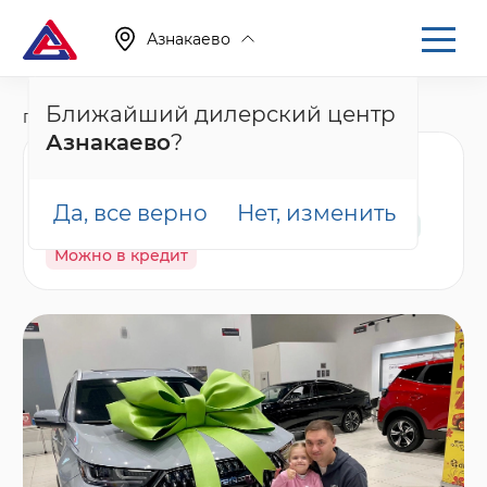
Азнакаево
Ближайший дилерский центр
Главная
Каталог
Новые автомобили
T7
Азнакаево
?
Tenet T7 Актив, белый
Да, все верно
Нет, изменить
В наличии
Спецпредложение
Гарантия
Можно в кредит