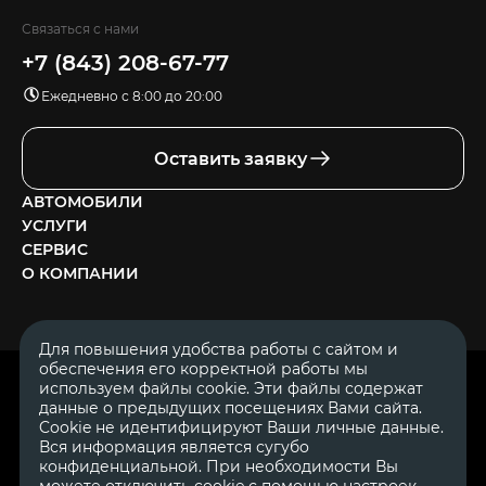
Связаться с нами
+7 (843) 208-67-77
Ежедневно с 8:00 до 20:00
Оставить заявку
АВТОМОБИЛИ
УСЛУГИ
СЕРВИС
О КОМПАНИИ
Для повышения удобства работы с сайтом и
обеспечения его корректной работы мы
ОГРН 1111644005153
используем файлы cookie. Эти файлы содержат
ИНН 1644062657
данные о предыдущих посещениях Вами сайта.
© 2007—2026 «Диалог Авто» — автосалон. Все права защищены.
Cookie не идентифицируют Ваши личные данные.
Вся информация является сугубо
Обращаем Ваше внимание на то, что данный Интернет-сайт
носит исключительно информационный характер и ни при
конфиденциальной. При необходимости Вы
каких условиях не является публичной офертой, определяемой
можете отключить cookie с помощью настроек