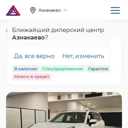
Азнакаево
Ближайший дилерский центр
Главная
Каталог
Новые автомобили
001
Азнакаево
?
Nordcross 001 Ultra,
белый
Да, все верно
Нет, изменить
В наличии
Спецпредложение
Гарантия
Можно в кредит