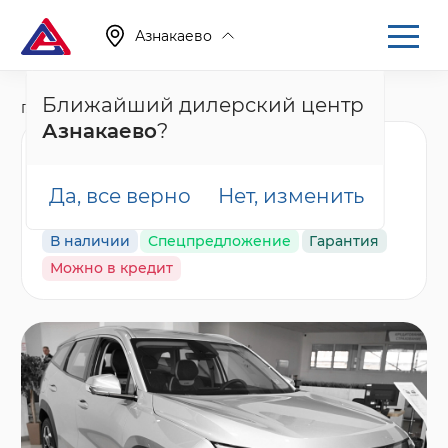
Азнакаево
Ближайший дилерский центр
Главная
Каталог
Новые автомобили
Atlas, II
Азнакаево
?
Geely Atlas Luxury,
серебряный
Да, все верно
Нет, изменить
В наличии
Спецпредложение
Гарантия
Можно в кредит