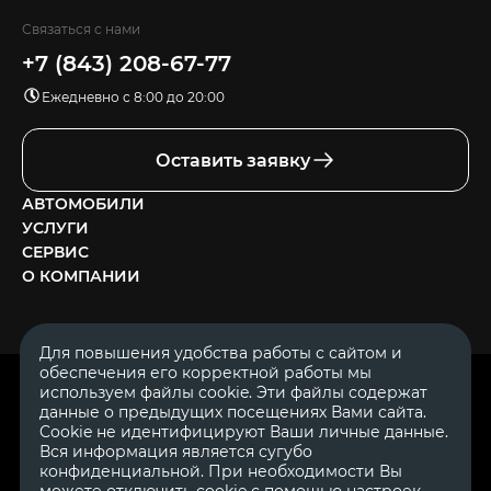
Связаться с нами
+7 (843) 208-67-77
Ежедневно с 8:00 до 20:00
Оставить заявку
АВТОМОБИЛИ
УСЛУГИ
СЕРВИС
О КОМПАНИИ
Для повышения удобства работы с сайтом и
обеспечения его корректной работы мы
ОГРН 1111644005153
используем файлы cookie. Эти файлы содержат
ИНН 1644062657
данные о предыдущих посещениях Вами сайта.
© 2007—2026 «Диалог Авто» — автосалон. Все права защищены.
Cookie не идентифицируют Ваши личные данные.
Вся информация является сугубо
Обращаем Ваше внимание на то, что данный Интернет-сайт
носит исключительно информационный характер и ни при
конфиденциальной. При необходимости Вы
каких условиях не является публичной офертой, определяемой
можете отключить cookie с помощью настроек