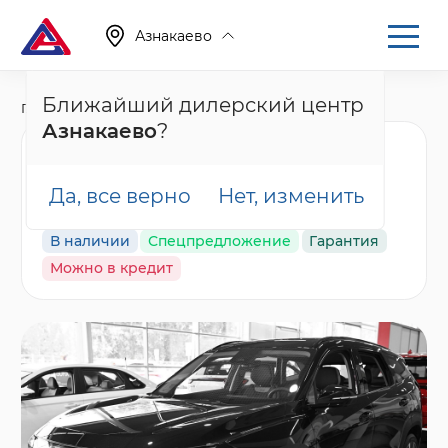
Азнакаево
Ближайший дилерский центр
Главная
Каталог
Новые автомобили
Atlas, II
Азнакаево
?
Geely Atlas Flagship
Sport, черный
Да, все верно
Нет, изменить
В наличии
Спецпредложение
Гарантия
Можно в кредит