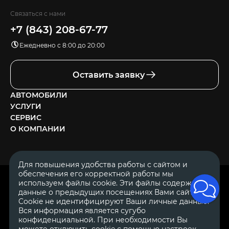
Связаться с нами
+7 (843) 208-67-77
Ежедневно с 8:00 до 20:00
Оставить заявку
АВТОМОБИЛИ
УСЛУГИ
СЕРВИС
О КОМПАНИИ
Для повышения удобства работы с сайтом и
обеспечения его корректной работы мы
ОГРН 1111644005153
используем файлы cookie. Эти файлы содержат
ИНН 1644062657
данные о предыдущих посещениях Вами сайта.
© 2007—2026 «Диалог Авто» — автосалон. Все права защищены.
Cookie не идентифицируют Ваши личные данные.
Вся информация является сугубо
Обращаем Ваше внимание на то, что данный Интернет-сайт
носит исключительно информационный характер и ни при
конфиденциальной. При необходимости Вы
каких условиях не является публичной офертой, определяемой
можете отключить cookie с помощью настроек