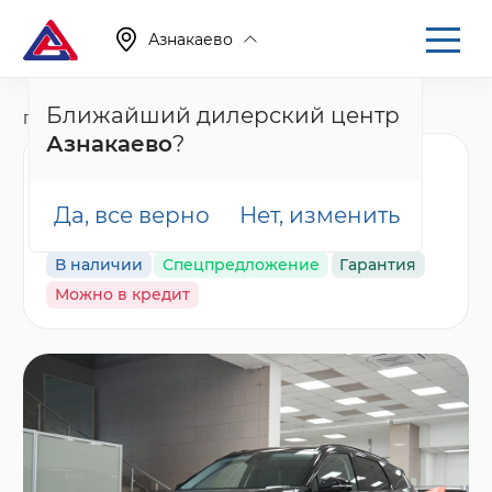
Азнакаево
Ближайший дилерский центр
Главная
Каталог
Новые автомобили
Atlas, II
Азнакаево
?
Geely Atlas Флагман,
зеленый
Да, все верно
Нет, изменить
В наличии
Спецпредложение
Гарантия
Можно в кредит