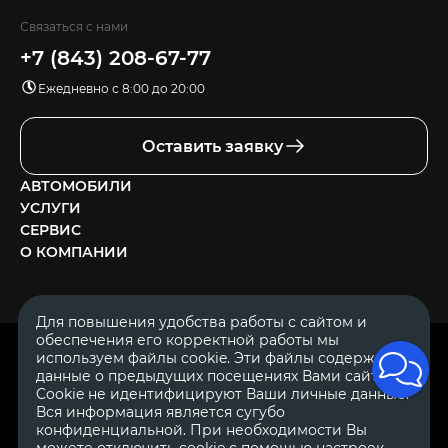
Связаться с нами
+7 (843) 208-67-77
Ежедневно с 8:00 до 20:00
Оставить заявку
АВТОМОБИЛИ
УСЛУГИ
СЕРВИС
О КОМПАНИИ
Для повышения удобства работы с сайтом и
обеспечения его корректной работы мы
ОГРН 1111644005153
используем файлы cookie. Эти файлы содержат
ИНН 1644062657
данные о предыдущих посещениях Вами сайта.
© 2007—2026 «Диалог Авто» — автосалон. Все права защищены.
Cookie не идентифицируют Ваши личные данные.
Вся информация является сугубо
Обращаем Ваше внимание на то, что данный Интернет-сайт
носит исключительно информационный характер и ни при
конфиденциальной. При необходимости Вы
каких условиях не является публичной офертой, определяемой
можете отключить cookie с помощью настроек