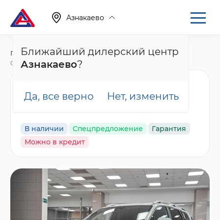
Азнакаево
Ближайший дилерский центр
Главная
Каталог
Новые автомобили
Азнакаево
?
Okavango, I Рестайлинг
Geely Okavango
Да, все верно
Нет, изменить
Флагман, белый
В наличии
Спецпредложение
Гарантия
Можно в кредит