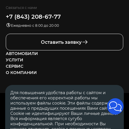
Связаться с нами
+7 (843) 208-67-77
Ежедневно с 8:00 до 20:00
Оставить заявку
АВТОМОБИЛИ
УСЛУГИ
СЕРВИС
О КОМПАНИИ
Для повышения удобства работы с сайтом и
обеспечения его корректной работы мы
ОГРН 1111644005153
используем файлы cookie. Эти файлы содержат
ИНН 1644062657
данные о предыдущих посещениях Вами сайта.
© 2007—2026 «Диалог Авто» — автосалон. Все права защищены.
Cookie не идентифицируют Ваши личные данные.
Вся информация является сугубо
Обращаем Ваше внимание на то, что данный Интернет-сайт
носит исключительно информационный характер и ни при
конфиденциальной. При необходимости Вы
каких условиях не является публичной офертой, определяемой
можете отключить cookie с помощью настроек