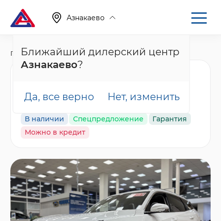
Азнакаево
Ближайший дилерский центр
Главная
Каталог
Новые автомобили
Atlas, II
Азнакаево
?
Geely Atlas Luxury,
белый
Да, все верно
Нет, изменить
В наличии
Спецпредложение
Гарантия
Можно в кредит