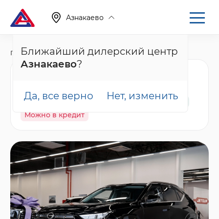
Азнакаево
Ближайший дилерский центр
Главная
Каталог
Новые автомобили
GS4
Азнакаево
?
GAC GS4 GL, черный
Да, все верно
Нет, изменить
В наличии
Спецпредложение
Гарантия
Можно в кредит