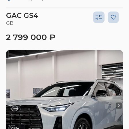
GAC GS4
GB
2 799 000 ₽