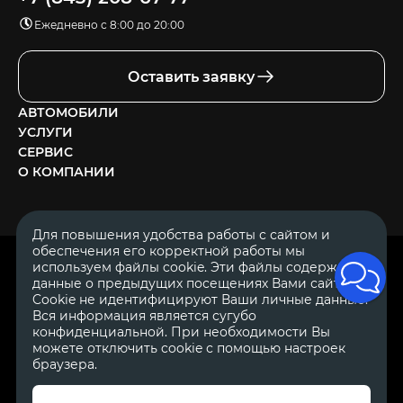
Ежедневно с 8:00 до 20:00
Оставить заявку
АВТОМОБИЛИ
УСЛУГИ
СЕРВИС
О КОМПАНИИ
Для повышения удобства работы с сайтом и
обеспечения его корректной работы мы
ОГРН 1111644005153
используем файлы cookie. Эти файлы содержат
ИНН 1644062657
данные о предыдущих посещениях Вами сайта.
© 2007—2026 «Диалог Авто» — автосалон. Все права защищены.
Cookie не идентифицируют Ваши личные данные.
Вся информация является сугубо
Обращаем Ваше внимание на то, что данный Интернет-сайт
носит исключительно информационный характер и ни при
конфиденциальной. При необходимости Вы
каких условиях не является публичной офертой, определяемой
можете отключить cookie с помощью настроек
положениями Статьи 437 Гражданского Кодекса Российской
браузера.
Федерации.
Для получения подробной информации о
стоимости автомобилей обращайтесь к менеджерам по
продажам автосалонов Диалог Авто. Для получения