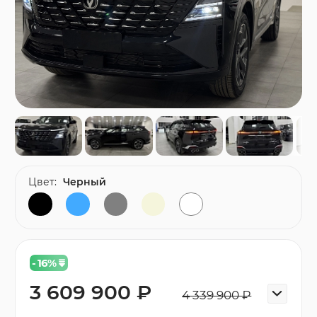
Цвет:
Черный
- 16
%
3 609 900 ₽
4 339 900 ₽