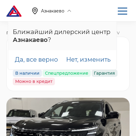
Азнакаево
Ближайший дилерский центр
Главная
Каталог
Новые автомобили
CS75 Plus, IV
Азнакаево
?
Changan CS75 Plus
Техно, черный
Да, все верно
Нет, изменить
В наличии
Спецпредложение
Гарантия
Можно в кредит