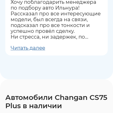
Хочу поблагодарить менеджера
по подбору авто Ильнура!
Рассказал про все интересующие
модели, был всегда на связи,
подсказал про все тонкости и
успешно провёл сделку.
Ни стресса, ни задержек, по
сравнению с другими
Читать далее
аналогичными компаниями.
Рекомендую всем как салон, так и
Ильнура.
Так же хочу отметить
постпродажное обслуживание -
покупаю авто не в первый раз и
была удивлена, что и после
покупки Ильнур помогал и
подсказывал по техническим
Автомобили Changan CS75
моментам.
Plus в наличии
Рекомендую