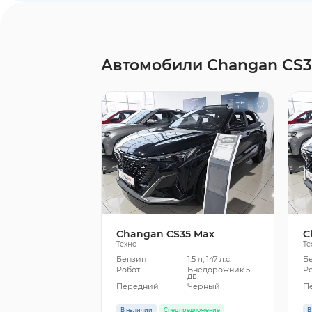
Автомобили Changan CS3
Changan CS35 Max
C
Техно
Те
Бензин
1.5 л, 147 л.с.
Б
Робот
Внедорожник 5
Р
дв.
Передний
Черный
П
В наличии
Спецпредложение
В