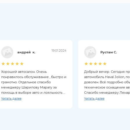
19.01.2024
андрей к.
Рустам С.
Хороший автосалон. Очень
Добрый вечер. Сегодня п
понравилось обслуживание , быстро и
автомобиль Haval Jolion, п
грамотно. Отдельное спасибо
доволен. Всё подробно об
менеджеру Шарипову Марату за
техническое оснащение ав
помощь в выборе авто и лояльность к
Спасибо менеджеру Ленару
клиентам. Покупкой довольны на все
Читать далее
Читать далее
100%