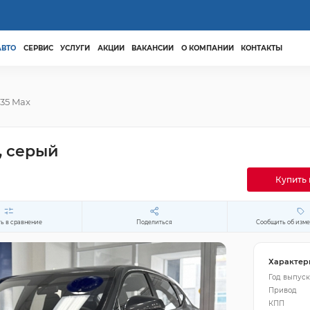
АВТО
СЕРВИС
УСЛУГИ
АКЦИИ
ВАКАНСИИ
О КОМПАНИИ
КОНТАКТЫ
35 Max
, серый
Купить 
ь в сравнение
Поделиться
Сообщить об изм
Характер
Год выпуск
Привод
КПП