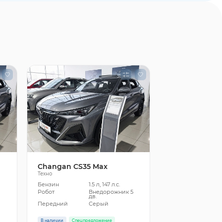
Changan CS35 Max
Техно
Бензин
1.5 л, 147 л.с.
5
Робот
Внедорожник 5
дв.
Передний
Серый
В наличии
Спецпредложение