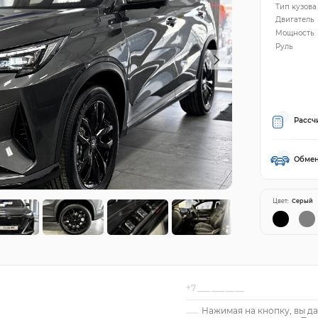
Тип кузова
Двигатель
Мощность
Руль
Рассч
Обмен
Цвет:
Серый
Нажимая на кнопку, вы да