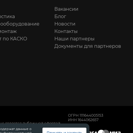
Вакансии
остика
Блог
рооборудование
Новости
онтаж
Контакты
т по КАСКО
Наши партнеры
Документы для партнеров
ОГРН 1111644005153
ИНН 1644062657
не является публичной офертой,
имости автомобилей обращайтесь к
содержат данные о
, техническом обслуживании и
Принять и закрыть
конфиденциальной.