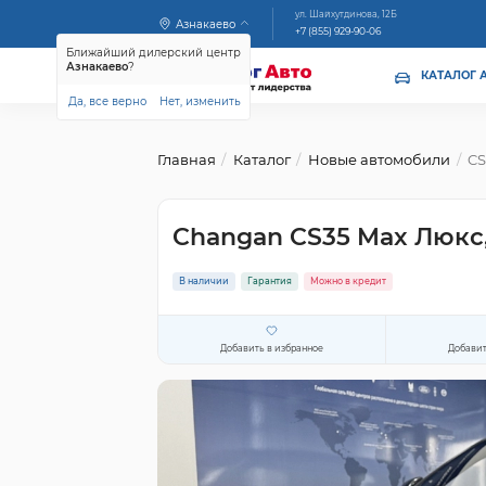
ул. Шайхутдинова, 12Б
Азнакаево
+7 (855) 929-90-06
Ближайший дилерский центр
Азнакаево
?
КАТАЛОГ 
Да, все верно
Нет, изменить
Главная
Каталог
Новые автомобили
CS
Changan CS35 Max Люкс
В наличии
Гарантия
Можно в кредит
Добавить в избранное
Добавит