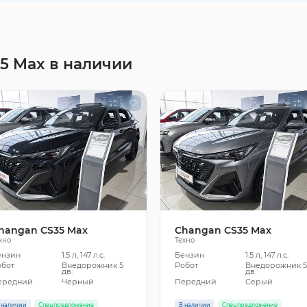
5 Max в наличии
hangan CS35 Max
Changan CS35 Max
хно
Техно
ензин
1.5 л, 147 л.с.
Бензин
1.5 л, 147 л.с.
обот
Внедорожник 5
Робот
Внедорожник 
дв.
дв.
ередний
Черный
Передний
Серый
 наличии
Спецпредложение
В наличии
Спецпредложение