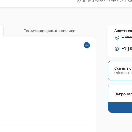
данных и соглашаетесь с
Пол
Альметье
Технические характеристики
Пролож
+7 (
Скачать о
Обновлен 3
Забронир