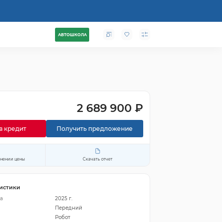
АВТОШКОЛА
2 689 900 ₽
в кредит
Получить предложение
енении цены
Скачать отчет
истики
а
2025 г.
Передний
Робот