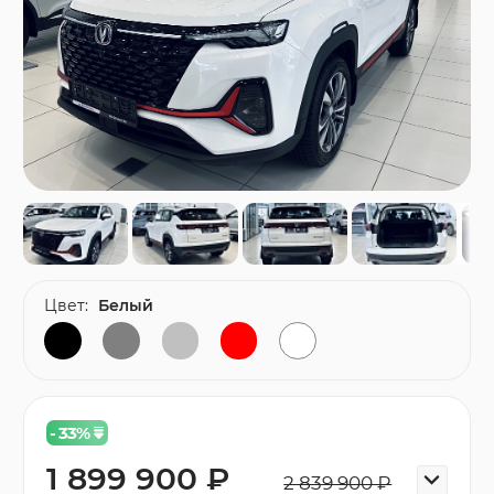
Цвет:
Белый
- 33
%
1 899 900 ₽
2 839 900 ₽