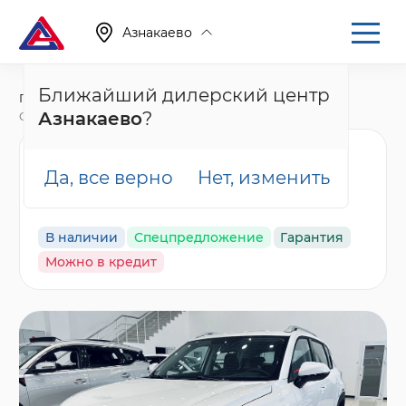
Азнакаево
Ближайший дилерский центр
Главная
Каталог
Новые автомобили
Азнакаево
?
CS35 Plus, I Рестайлинг
Changan CS35 Plus
Да, все верно
Нет, изменить
Техно, белый
В наличии
Спецпредложение
Гарантия
Можно в кредит