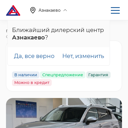
Азнакаево
Ближайший дилерский центр
Главная
Каталог
Новые автомобили
Азнакаево
?
CS35 Plus, I Рестайлинг
Changan CS35 Plus
Да, все верно
Нет, изменить
Техно, серебряный
В наличии
Спецпредложение
Гарантия
Можно в кредит