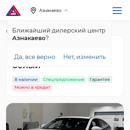
Азнакаево
Ближайший дилерский центр
Главная
Каталог
Новые автомобили
Arrizo 8
Азнакаево
?
Chery Arrizo 8 Ультра
Черный / Ultra Black,
Да, все верно
Нет, изменить
белый
В наличии
Спецпредложение
Гарантия
Можно в кредит