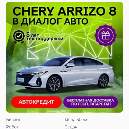
Бензин
1.6 л, 150 л.с.
Робот
Седан