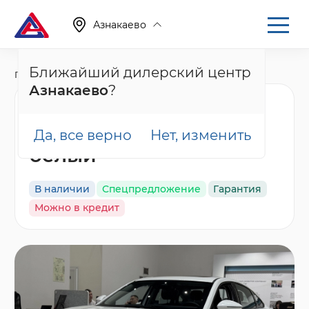
Азнакаево
Ближайший дилерский центр
Главная
Каталог
Новые автомобили
Arrizo 8
Азнакаево
?
Chery Arrizo 8 Ультра
Черный / Ultra Black,
Да, все верно
Нет, изменить
белый
В наличии
Спецпредложение
Гарантия
Можно в кредит