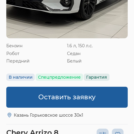
Бензин
1.6 л, 150 л.с.
Робот
Седан
Передний
Белый
В наличии
Спецпредложение
Гарантия
Оставить заявку
Казань Горьковское шоссе 30к1
Chery Arrizo 8