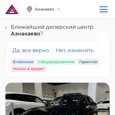
Азнакаево
Ближайший дилерский центр
Главная
Каталог
Новые автомобили
Arrizo 8
Азнакаево
?
Chery Arrizo 8 Ultra,
зеленый
Да, все верно
Нет, изменить
В наличии
Спецпредложение
Гарантия
Можно в кредит