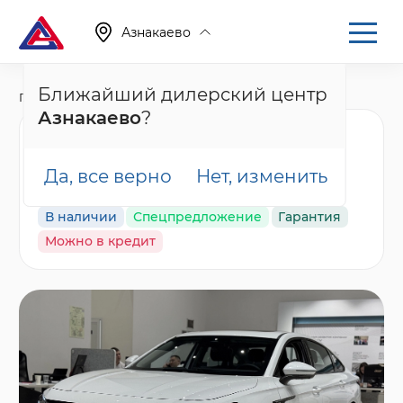
Азнакаево
Ближайший дилерский центр
Главная
Каталог
Новые автомобили
Arrizo 8
Азнакаево
?
Chery Arrizo 8 Прайм /
Prime, белый
Да, все верно
Нет, изменить
В наличии
Спецпредложение
Гарантия
Можно в кредит