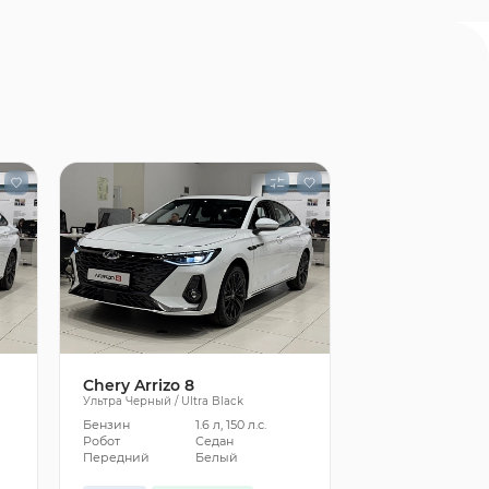
Chery Arrizo 8
Ультра Черный / Ultra Black
Бензин
1.6 л, 150 л.с.
Робот
Седан
Передний
Белый