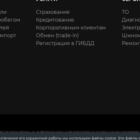
или
Страхование
ТО
робегом
Кредитование
Диагн
лей
Корпоративным клиентам
Элект
импорт
Обмен (trade-in)
Шином
Регистрация в ГИБДД
Ремон
ит исключительно информационный характер и ни при каких условиях 
 Российской Федерации.
Для получения подробной информации о сто
еспечения его корректной работы мы используем файлы cookie. Эти файлы 