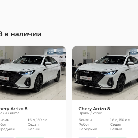
8 в наличии
hery Arrizo 8
Chery Arrizo 8
айм / Prime
Прайм / Prime
ензин
1.6 л, 150 л.с.
Бензин
1.6 л, 150 л.с.
обот
Седан
Робот
Седан
ередний
Белый
Передний
Белый