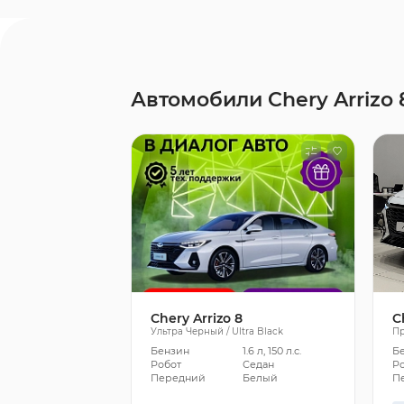
Автомобили Chery Arrizo 
Chery Arrizo 8
C
Ультра Черный / Ultra Black
Пр
Бензин
1.6 л, 150 л.с.
Б
Робот
Седан
Р
Передний
Белый
П