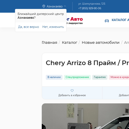
ул. Шайхутдинова, 12Б
Азнакаево
+7 (855) 929-90-06
Ближайший дилерский центр
Азнакаево
?
КАТАЛОГ 
Да, все верно
Нет, изменить
Главная
Каталог
Новые автомобили
Ar
Chery Arrizo 8 Прайм / P
В наличии
Спецпредложение
Гарантия
Можно в кред
Добавить в избранное
Добавит