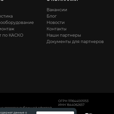
Вакансии
остика
Блог
рооборудование
Новости
онтаж
Контакты
т по КАСКО
Наши партнеры
Документы для партнеров
ОГРН 1111644005153
ИНН 1644062657
не является публичной офертой,
имости автомобилей обращайтесь к
содержат данные о