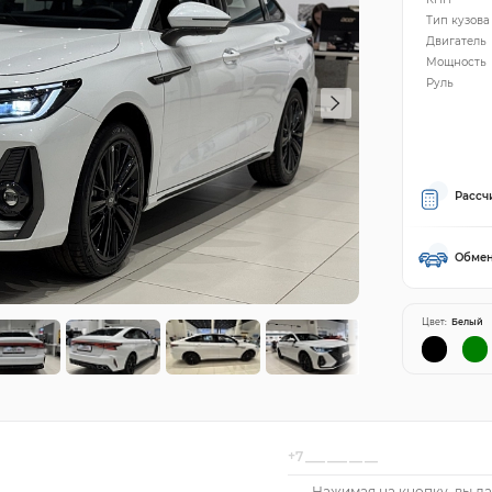
Тип кузова
Двигатель
Мощность
Руль
Рассч
Обмен
Цвет:
Белый
Нажимая на кнопку, вы да