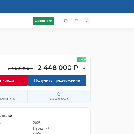
АВТОШКОЛА
- 20
%
2 448 000 ₽
3 060 000 ₽
в кредит
Получить предложение
енении цены
Скачать отчет
истики
а
2025 г.
Передний
Робот