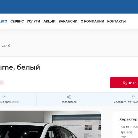
АВТО
СЕРВИС
УСЛУГИ
АКЦИИ
ВАКАНСИИ
О КОМПАНИИ
КОНТАКТЫ
rizo 8
rime, белый
Купить 
ит
ь в сравнение
Поделиться
Сообщить об изм
Характер
Год выпуск
Привод
КПП