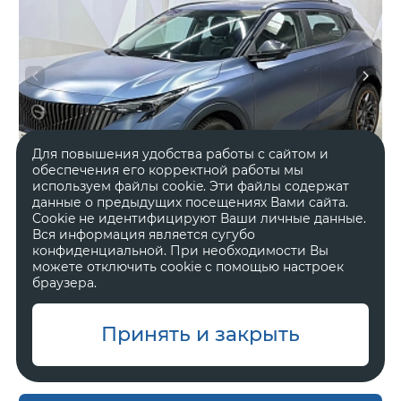
Для повышения удобства работы с сайтом и
обеспечения его корректной работы мы
используем файлы cookie. Эти файлы содержат
данные о предыдущих посещениях Вами сайта.
Cookie не идентифицируют Ваши личные данные.
Вся информация является сугубо
конфиденциальной. При необходимости Вы
можете отключить cookie с помощью настроек
2024 год
Передний
браузера.
30 373 км.
Робот
1.5 л, 170 л.с.
Внедорожник 5 дв.
Принять и закрыть
В наличии
Один владелец