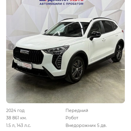
2024 год
Передний
38 861 км.
Робот
1.5 л, 143 л.с.
Внедорожник 5 дв.