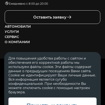
Ежедневно с 8:00 до 20:00
Оставить заявку
АВТОМОБИЛИ
УСЛУГИ
СЕРВИС
О КОМПАНИИ
Для повышения удобства работы с сайтом и
обеспечения его корректной работы мы
ОГРН 1111644005153
используем файлы cookie. Эти файлы содержат
ИНН 1644062657
данные о предыдущих посещениях Вами сайта.
© 2007—2026 «Диалог Авто» — автосалон. Все права защищены.
Cookie не идентифицируют Ваши личные данные.
Вся информация является сугубо
Обращаем Ваше внимание на то, что данный Интернет-сайт
носит исключительно информационный характер и ни при
конфиденциальной. При необходимости Вы
каких условиях не является публичной офертой, определяемой
можете отключить cookie с помощью настроек
положениями Статьи 437 Гражданского Кодекса Российской
браузера.
Федерации.
Для получения подробной информации о
стоимости автомобилей обращайтесь к менеджерам по
продажам автосалонов Диалог Авто. Для получения
информации о приобретении автомобилей в кредит,