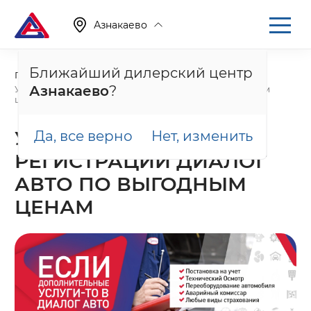
Азнакаево
Ближайший дилерский центр
Главная
Акции
Азнакаево
?
Услуги Отдела Регистрации Диалог Авто по выгодным
ценам
УСЛУГИ ОТДЕЛА
Да, все верно
Нет, изменить
РЕГИСТРАЦИИ ДИАЛОГ
АВТО ПО ВЫГОДНЫМ
ЦЕНАМ