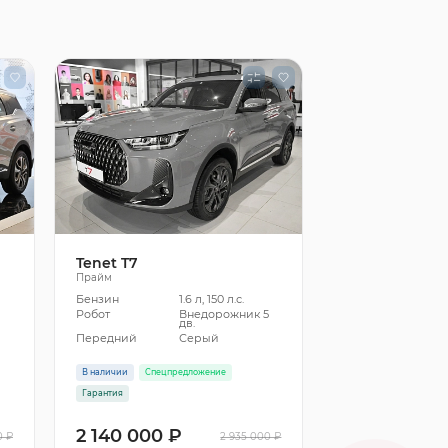
Tenet T7
Прайм
Бензин
1.6 л, 150 л.с.
5
Робот
Внедорожник 5
дв.
Передний
Серый
В наличии
Спецпредложение
Гарантия
2 140 000 ₽
0 ₽
2 935 000 ₽