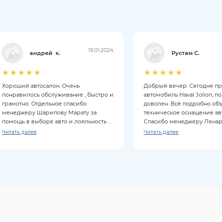
19.01.2024
андрей к.
Рустам С.
Хороший автосалон. Очень
Добрый вечер. Сегодня п
понравилось обслуживание , быстро и
автомобиль Haval Jolion, п
грамотно. Отдельное спасибо
доволен. Всё подробно об
менеджеру Шарипову Марату за
техническое оснащение ав
помощь в выборе авто и лояльность к
Спасибо менеджеру Ленару
клиентам. Покупкой довольны на все
Читать далее
Читать далее
100%