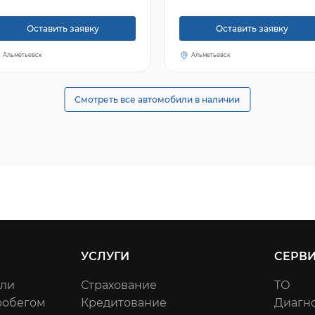
Оставить заявку
Оставить заявку
Альметьевск
Альметьевск
Смотреть все автомобили в наличии
УСЛУГИ
СЕРВ
или
Страхование
ТО
робегом
Кредитование
Диагн