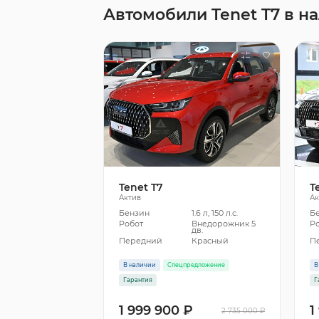
Автомобили Tenet T7 в н
Tenet T7
T
Актив
Ак
Бензин
1.6 л, 150 л.с.
Б
Робот
Внедорожник 5
Р
дв.
Передний
Красный
П
В наличии
Спецпредложение
В
Гарантия
Г
1 999 900 ₽
1
2 735 000 ₽