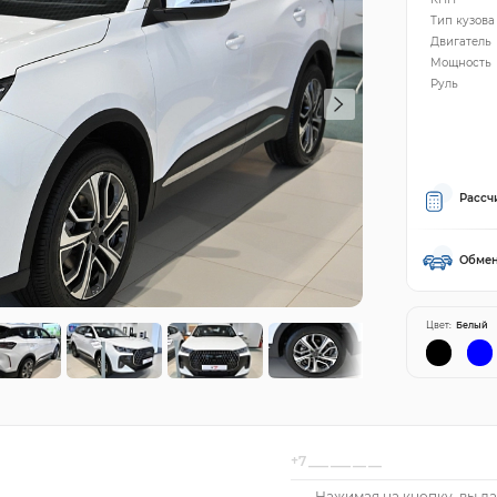
Тип кузова
Двигатель
Мощность
Руль
Рассч
Обмен
Цвет:
Белый
Нажимая на кнопку, вы да