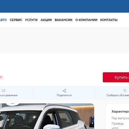
АВТО
СЕРВИС
УСЛУГИ
АКЦИИ
ВАКАНСИИ
О КОМПАНИИ
КОНТАКТЫ
Купить 
ит
ь в сравнение
Поделиться
Сообщить об изм
Характер
Год выпуск
Привод
КПП