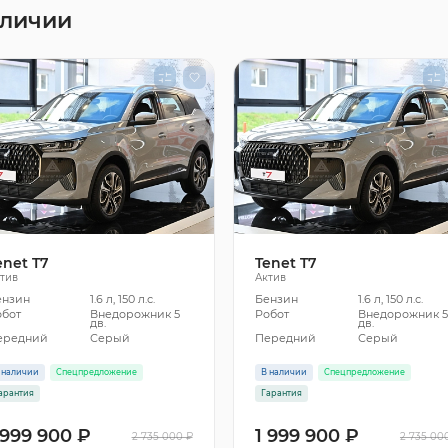
аличии
enet T7
Tenet T7
тив
Актив
ензин
1.6 л, 150 л.с.
Бензин
1.6 л, 150 л.с.
обот
Внедорожник 5
Робот
Внедорожник 
дв.
дв.
ередний
Серый
Передний
Серый
 наличии
Спецпредложение
В наличии
Спецпредложение
арантия
Гарантия
 999 900 ₽
1 999 900 ₽
2 735 000 ₽
2 735 00