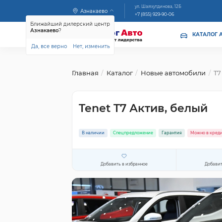
ул. Шайхутдинова, 12Б
Азнакаево
+7 (855) 929-90-06
Ближайший дилерский центр
Азнакаево
?
КАТАЛОГ 
Да, все верно
Нет, изменить
Главная
Каталог
Новые автомобили
T7
Tenet T7 Актив, белый
В наличии
Спецпредложение
Гарантия
Можно в кред
Добавить в избранное
Добавит