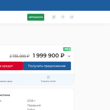
АВТОШКОЛА
- 26
%
1 999 900 ₽
2 735 000 ₽
в кредит
Получить предложение
енении цены
Скачать отчет
истики
а
2026 г.
Передний
Робот