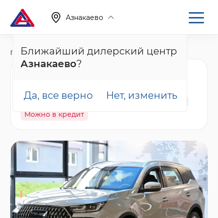
Азнакаево
Ближайший дилерский центр
Главная
Каталог
Новые автомобили
T7
Азнакаево
?
Tenet T7 Актив, серый
Да, все верно
Нет, изменить
В наличии
Спецпредложение
Гарантия
Можно в кредит