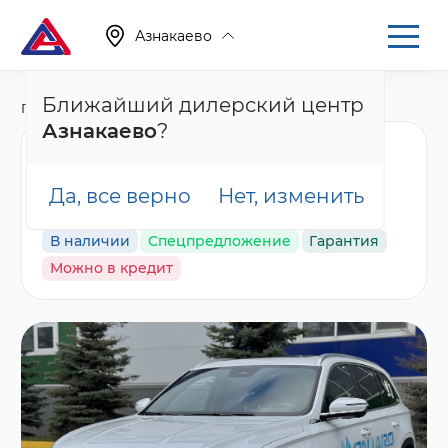
Азнакаево
Ближайший дилерский центр
Главная
Каталог
Новые автомобили
Monjaro, I
Азнакаево
?
Geely Monjaro Flagship
(2023-2025), белый
Да, все верно
Нет, изменить
В наличии
Спецпредложение
Гарантия
Можно в кредит