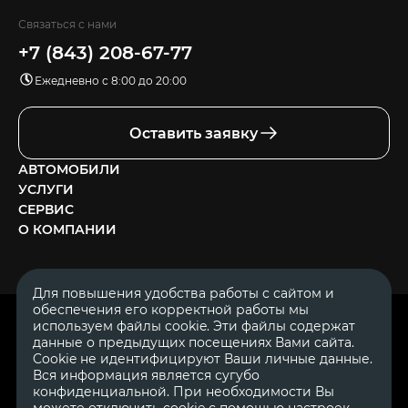
Связаться с нами
+7 (843) 208-67-77
Ежедневно с 8:00 до 20:00
Оставить заявку
АВТОМОБИЛИ
УСЛУГИ
СЕРВИС
О КОМПАНИИ
Для повышения удобства работы с сайтом и
обеспечения его корректной работы мы
ОГРН 1111644005153
используем файлы cookie. Эти файлы содержат
ИНН 1644062657
данные о предыдущих посещениях Вами сайта.
© 2007—2026 «Диалог Авто» — автосалон. Все права защищены.
Cookie не идентифицируют Ваши личные данные.
Вся информация является сугубо
Обращаем Ваше внимание на то, что данный Интернет-сайт
носит исключительно информационный характер и ни при
конфиденциальной. При необходимости Вы
каких условиях не является публичной офертой, определяемой
можете отключить cookie с помощью настроек