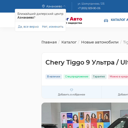
ул. Шайхутдинова, 12Б
Азнакаево
+7 (855) 929-90-06
Ближайший дилерский центр
Азнакаево
?
КАТАЛОГ 
Да, все верно
Нет, изменить
Главная
Каталог
Новые автомобили
Ti
Chery Tiggo 9 Ультра / Ul
В наличии
Спецпредложение
Гарантия
Можно в кред
Добавить в избранное
Добавит