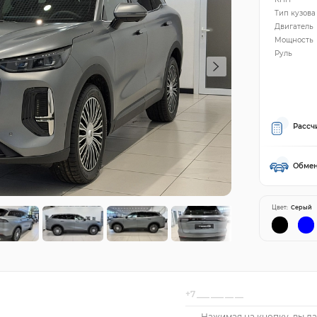
Тип кузова
Двигатель
Мощность
Руль
Рассч
Обмен
Цвет:
Серый
Нажимая на кнопку, вы да