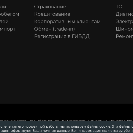
или
Страхование
ТО
робегом
Кредитование
Диагн
лей
Корпоративным клиентам
Элект
импорт
Обмен (trade-in)
Шином
Регистрация в ГИБДД
Ремон
ит исключительно информационный характер и ни при каких условиях 
 Российской Федерации.
Для получения подробной информации о сто
еспечения его корректной работы мы используем файлы cookie. Эти файлы 
ения информации о приобретении автомобилей в кредит, страховании
е идентифицируют Ваши личные данные. Вся информация является сугубо 