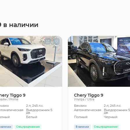
9 в наличии
hery Tiggo 9
Chery Tiggo 9
айм / Prime
Ультра / Ultra
ензин
2 л, 245 л.с.
Бензин
2 л, 245 л.с.
втоматическая
Внедорожник 5
Автоматическая
Внедорожник 
дв.
дв.
олный
Белый
Полный
Черный
 наличии
Спецпредложение
В наличии
Спецпредложение