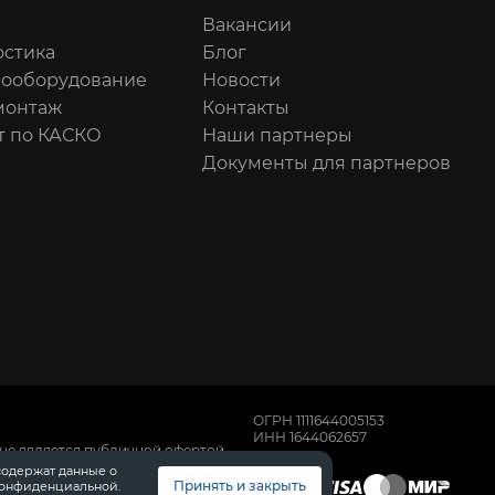
Вакансии
остика
Блог
рооборудование
Новости
онтаж
Контакты
т по КАСКО
Наши партнеры
Документы для партнеров
ОГРН 1111644005153
ИНН 1644062657
не является публичной офертой,
имости автомобилей обращайтесь к
содержат данные о
, техническом обслуживании и
Принять и закрыть
конфиденциальной.