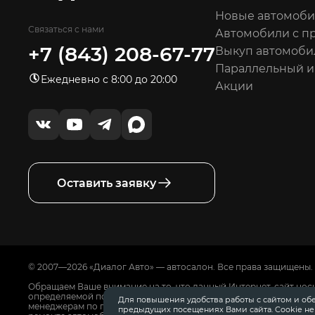
Новые автомоб
Связаться с нами
Автомобили с п
+7 (843) 208-67-77
Выкуп автомоби
Параллельный 
Ежедневно с 8:00 до 20:00
Акции
Оставить заявку
© 2007—2026 «Диалог Авто» — автосалон. Все права защищены.
Обращаем Ваше внимание на то, что данный Интернет-сайт нос
определяемой положениями Статьи 437 Гражданского Кодекса
Для повышения удобства работы с сайтом и об
менеджерам по продажам автосалонов Диалог Авто. Для получ
предыдущих посещениях Вами сайта. Cookie н