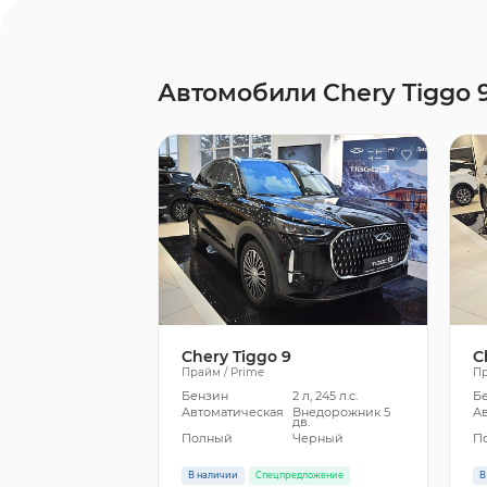
Автомобили Chery Tiggo 
Chery Tiggo 9
C
Прайм / Prime
Пр
Бензин
2 л, 245 л.с.
Б
Автоматическая
Внедорожник 5
А
дв.
Полный
Черный
П
В наличии
Спецпредложение
В