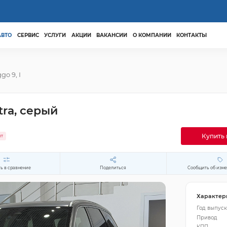
АВТО
СЕРВИС
УСЛУГИ
АКЦИИ
ВАКАНСИИ
О КОМПАНИИ
КОНТАКТЫ
ggo 9, I
tra, серый
Купить 
ит
ь в сравнение
Поделиться
Сообщить об изм
Характер
Год выпуск
Привод
КПП