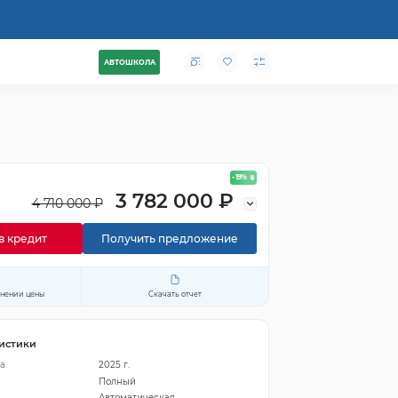
АВТОШКОЛА
- 19
%
3 782 000 ₽
4 710 000 ₽
в кредит
Получить предложение
енении цены
Скачать отчет
истики
а
2025 г.
Полный
Автоматическая