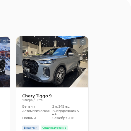
Chery Tiggo 9
Ультра / Ultra
Бензин
2 л, 245 л.с.
5
Автоматическая
Внедорожник 5
дв.
Полный
Серебряный
В наличии
Спецпредложение