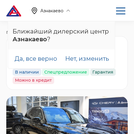
Азнакаево
Ближайший дилерский центр
Главная
Каталог
Новые автомобили
Tiggo 9, I
Азнакаево
?
Chery Tiggo 9 Ультра /
Ultra, черный
Да, все верно
Нет, изменить
В наличии
Спецпредложение
Гарантия
Можно в кредит