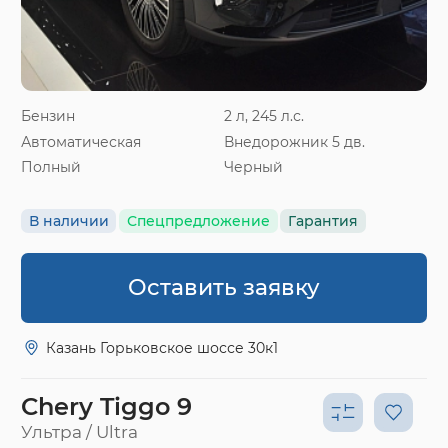
Бензин
2 л, 245 л.с.
Автоматическая
Внедорожник 5 дв.
Полный
Черный
В наличии
Спецпредложение
Гарантия
Оставить заявку
Казань Горьковское шоссе 30к1
Chery Tiggo 9
Ультра / Ultra