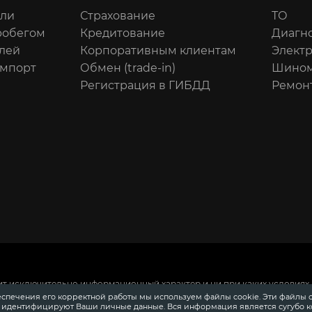
или
Страхование
ТО
робегом
Кредитование
Диагн
лей
Корпоративным клиентам
Элект
импорт
Обмен (trade-in)
Шином
Регистрация в ГИБДД
Ремон
ит исключительно информационный характер и ни при каких условиях 
 Российской Федерации.
Для получения подробной информации о сто
еспечения его корректной работы мы используем файлы cookie. Эти файлы 
ения информации о приобретении автомобилей в кредит, страховании
е идентифицируют Ваши личные данные. Вся информация является сугубо 