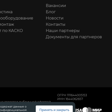
Вакансии
остика
Блог
рооборудование
Новости
онтаж
Контакты
т по КАСКО
Наши партнеры
Документы для партнеров
ОГРН 1111644005153
ИНН 1644062657
не является публичной офертой,
имости автомобилей обращайтесь к
содержат данные о
, техническом обслуживании и
Принять и закрыть
конфиденциальной.