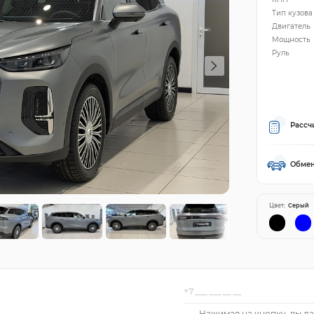
Тип кузова
Двигатель
Мощность
Руль
Рассч
Обмен
Цвет:
Серый
Нажимая на кнопку, вы да