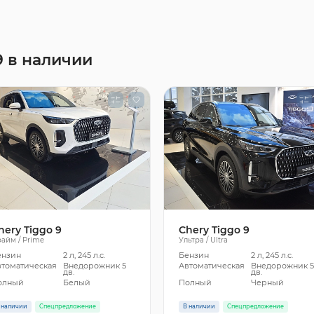
9 в наличии
hery Tiggo 9
Chery Tiggo 9
айм / Prime
Ультра / Ultra
ензин
2 л, 245 л.с.
Бензин
2 л, 245 л.с.
втоматическая
Внедорожник 5
Автоматическая
Внедорожник 
дв.
дв.
олный
Белый
Полный
Черный
 наличии
Спецпредложение
В наличии
Спецпредложение