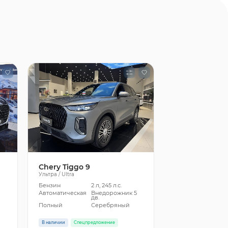
Chery Tiggo 9
Ультра / Ultra
Бензин
2 л, 245 л.с.
5
Автоматическая
Внедорожник 5
дв.
Полный
Серебряный
В наличии
Спецпредложение