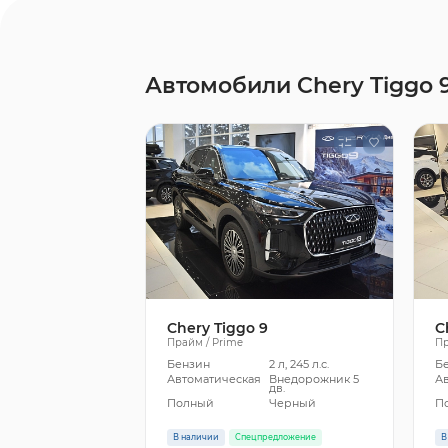
Автомобили Chery Tiggo 
Chery Tiggo 9
C
Прайм / Prime
Пр
Бензин
2 л, 245 л.с.
Б
Автоматическая
Внедорожник 5
А
дв.
Полный
Черный
П
В наличии
Спецпредложение
В