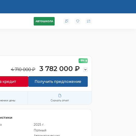
АВТОШКОЛА
- 19
%
3 782 000 ₽
4 710 000 ₽
в кредит
Получить предложение
енении цены
Скачать отчет
истики
а
2025 г.
Полный
Автоматическая