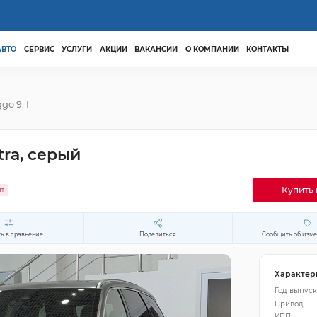
АВТО
СЕРВИС
УСЛУГИ
АКЦИИ
ВАКАНСИИ
О КОМПАНИИ
КОНТАКТЫ
ggo 9, I
tra, серый
Купить 
ит
ь в сравнение
Поделиться
Сообщить об изм
Характер
Год выпуск
Привод
КПП