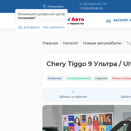
ул. Шайхутдинова, 12Б
Азнакаево
+7 (855) 929-90-06
Ближайший дилерский центр
Азнакаево
?
КАТАЛОГ 
Да, все верно
Нет, изменить
Главная
Каталог
Новые автомобили
Ti
Chery Tiggo 9 Ультра / Ul
В наличии
Спецпредложение
Гарантия
Можно в кред
Добавить в избранное
Добавит