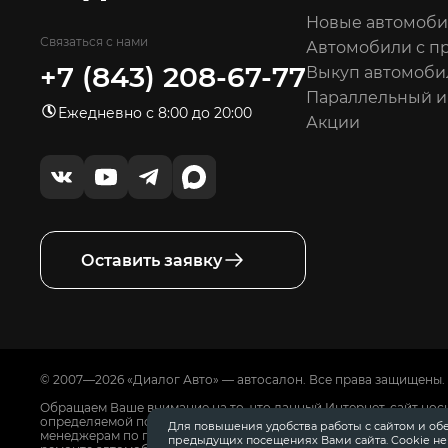
Новые автомоб
Связаться с нами
Автомобили с п
+7 (843) 208-67-77
Выкуп автомоби
Параллельный 
Ежедневно с 8:00 до 20:00
Акции
Оставить заявку
© 2007—2026 «Диалог Авто» — автосалон. Все права защищены.
Обращаем Ваше внимание на то, что данный Интернет-сайт нос
определяемой положениями Статьи 437 Гражданского Кодекса
Для повышения удобства работы с сайтом и об
менеджерам по продажам автосалонов Диалог Авто. Для получ
предыдущих посещениях Вами сайта. Cookie н