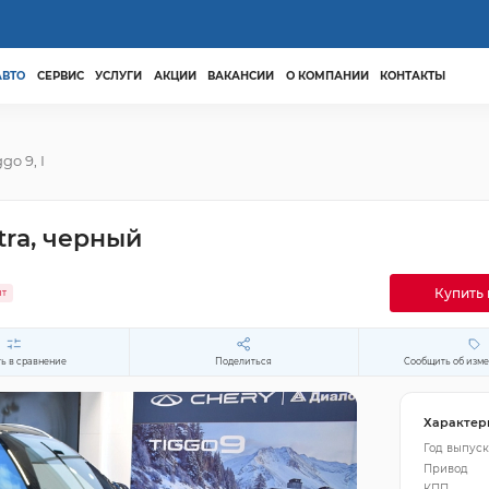
АВТО
СЕРВИС
УСЛУГИ
АКЦИИ
ВАКАНСИИ
О КОМПАНИИ
КОНТАКТЫ
ggo 9, I
ltra, черный
Купить 
ит
ь в сравнение
Поделиться
Сообщить об изм
Характер
Год выпуск
Привод
КПП