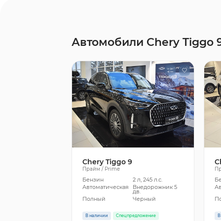
Автомобили Chery Tiggo 
Chery Tiggo 9
C
Прайм / Prime
Пр
Бензин
2 л, 245 л.с.
Б
Автоматическая
Внедорожник 5
А
дв.
Полный
Черный
П
В наличии
Спецпредложение
В