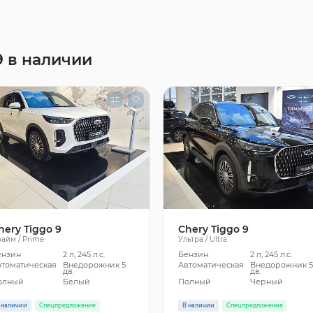
9 в наличии
hery Tiggo 9
Chery Tiggo 9
айм / Prime
Ультра / Ultra
ензин
2 л, 245 л.с.
Бензин
2 л, 245 л.с.
втоматическая
Внедорожник 5
Автоматическая
Внедорожник 
дв.
дв.
олный
Белый
Полный
Черный
 наличии
Спецпредложение
В наличии
Спецпредложение