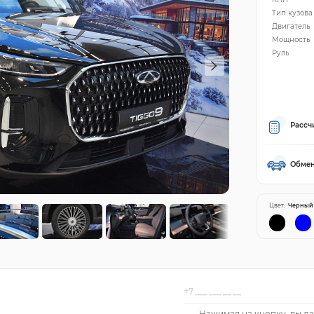
Тип кузова
Двигатель
Мощность
Руль
Рассч
Обмен
Цвет:
Черный
Нажимая на кнопку, вы да