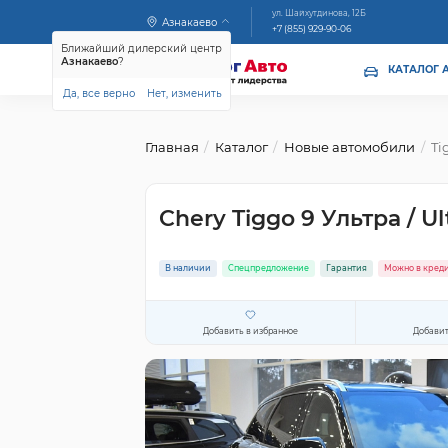
ул. Шайхутдинова, 12Б
Азнакаево
+7 (855) 929-90-06
Ближайший дилерский центр
Азнакаево
?
КАТАЛОГ 
Да, все верно
Нет, изменить
Главная
Каталог
Новые автомобили
Ti
Chery Tiggo 9 Ультра / U
В наличии
Спецпредложение
Гарантия
Можно в кред
Добавить в избранное
Добавит