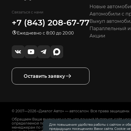
Новые автомоб
Связаться с нами
Автомобили с п
+7 (843) 208-67-77
Выкуп автомоби
Параллельный 
Ежедневно с 8:00 до 20:00
Акции
Оставить заявку
© 2007—2026 «Диалог Авто» — автосалон. Все права защищены.
Обращаем Ваше внимание на то, что данный Интернет-сайт нос
определяемой положениями Статьи 437 Гражданского Кодекса
Для повышения удобства работы с сайтом и об
менеджерам по продажам автосалонов Диалог Авто. Для получ
предыдущих посещениях Вами сайта. Cookie н