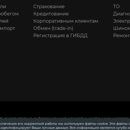
или
Страхование
ТО
робегом
Кредитование
Диагн
лей
Корпоративным клиентам
Элект
импорт
Обмен (trade-in)
Шином
Регистрация в ГИБДД
Ремон
ит исключительно информационный характер и ни при каких условиях 
 Российской Федерации.
Для получения подробной информации о сто
еспечения его корректной работы мы используем файлы cookie. Эти файлы 
ения информации о приобретении автомобилей в кредит, страховании
е идентифицируют Ваши личные данные. Вся информация является сугубо 