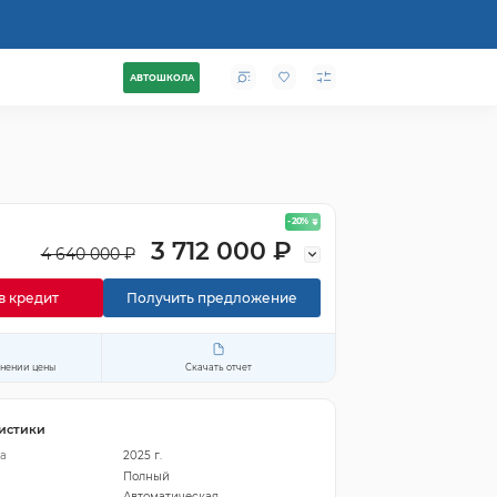
АВТОШКОЛА
- 20
%
3 712 000 ₽
4 640 000 ₽
в кредит
Получить предложение
енении цены
Скачать отчет
истики
а
2025 г.
Полный
Автоматическая