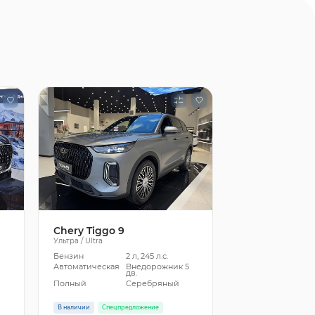
Chery Tiggo 9
Ультра / Ultra
Бензин
2 л, 245 л.с.
5
Автоматическая
Внедорожник 5
дв.
Полный
Серебряный
В наличии
Спецпредложение