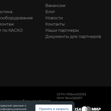
Вакансии
остика
Блог
рооборудование
Новости
онтаж
Контакты
т по КАСКО
Наши партнеры
Документы для партнеров
ОГРН 1111644005153
ИНН 1644062657
не является публичной офертой,
имости автомобилей обращайтесь к
содержат данные о
, техническом обслуживании и
Принять и закрыть
конфиденциальной.