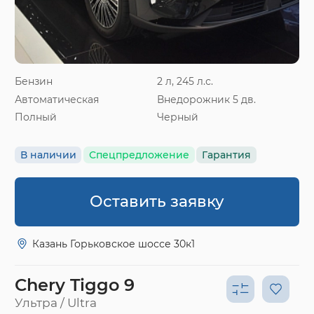
Бензин
2 л, 245 л.с.
Автоматическая
Внедорожник 5 дв.
Полный
Черный
В наличии
Спецпредложение
Гарантия
Оставить заявку
Казань Горьковское шоссе 30к1
Chery Tiggo 9
Ультра / Ultra