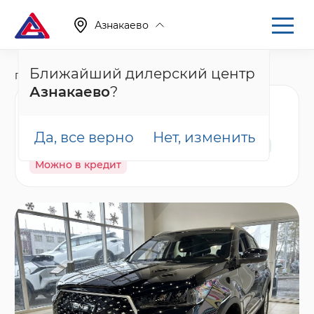
Азнакаево
Ближайший дилерский центр
Главная
Каталог
Новые автомобили
T4
Азнакаево
?
Tenet T4 Лайн, черный
Да, все верно
Нет, изменить
В наличии
Спецпредложение
Гарантия
Можно в кредит