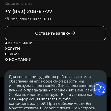
Связаться с нами
+7 (843) 208-67-77
Ежедневно с 8:00 до 20:00
Оставить заявку
АВТОМОБИЛИ
УСЛУГИ
СЕРВИС
О КОМПАНИИ
Для повышения удобства работы с сайтом и
обеспечения его корректной работы мы
ОГРН 1111644005153
используем файлы cookie. Эти файлы содержат
ИНН 1644062657
данные о предыдущих посещениях Вами сайта.
© 2007—2026 «Диалог Авто» — автосалон. Все права защищены.
Cookie не идентифицируют Ваши личные данные.
Вся информация является сугубо
Обращаем Ваше внимание на то, что данный Интернет-сайт
носит исключительно информационный характер и ни при
конфиденциальной. При необходимости Вы
каких условиях не является публичной офертой, определяемой
можете отключить cookie с помощью настроек
положениями Статьи 437 Гражданского Кодекса Российской