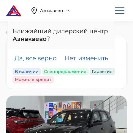
Азнакаево
Ближайший дилерский центр
Главная
Каталог
Новые автомобили
T4
Азнакаево
?
Tenet T4 Актив,
черный
Да, все верно
Нет, изменить
В наличии
Спецпредложение
Гарантия
Можно в кредит