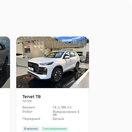
Tenet T8
Актив
Бензин
1.6 л, 186 л.с.
5
Робот
Внедорожник 5
дв.
Передний
Белый
В наличии
Спецпредложение