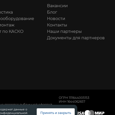
Вакансии
остика
Блог
рооборудование
Новости
онтаж
Контакты
т по КАСКО
Наши партнеры
Документы для партнеров
ОГРН 1111644005153
ИНН 1644062657
не является публичной офертой,
имости автомобилей обращайтесь к
содержат данные о
, техническом обслуживании и
Принять и закрыть
конфиденциальной.