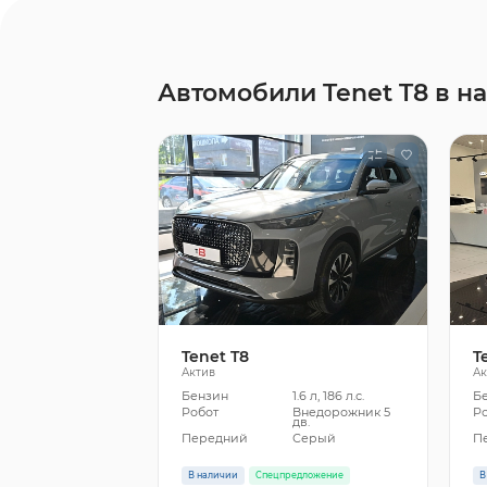
Автомобили Tenet T8 в н
Tenet T8
T
Актив
Ак
Бензин
1.6 л, 186 л.с.
Б
Робот
Внедорожник 5
Р
дв.
Передний
Серый
П
В наличии
Спецпредложение
В