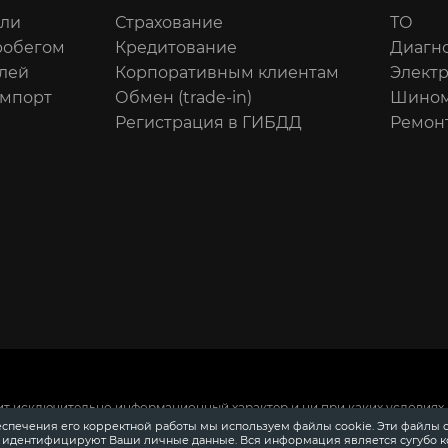
или
Страхование
ТО
робегом
Кредитование
Диагн
лей
Корпоративным клиентам
Элект
импорт
Обмен (trade-in)
Шином
Регистрация в ГИБДД
Ремон
ит исключительно информационный характер и ни при каких условиях 
 Российской Федерации.
Для получения подробной информации о сто
еспечения его корректной работы мы используем файлы cookie. Эти файлы 
ения информации о приобретении автомобилей в кредит, страховании
е идентифицируют Ваши личные данные. Вся информация является сугубо 