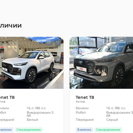
аличии
enet T8
Tenet T8
тив
Актив
ензин
1.6 л, 186 л.с.
Бензин
1.6 л, 186 л.с.
обот
Внедорожник 5
Робот
Внедорожник 
дв.
дв.
ередний
Белый
Передний
Серый
 наличии
Спецпредложение
В наличии
Спецпредложение