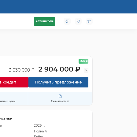
АВТОШКОЛА
- 20
%
2 904 000 ₽
3 630 000 ₽
в кредит
Получить предложение
енении цены
Скачать отчет
истики
а
2026 г.
Полный
Робот