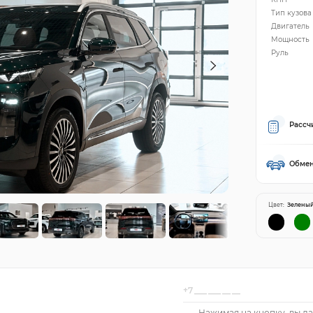
Тип кузова
Двигатель
Мощность
Руль
Рассч
Обмен
Цвет:
Зелены
Нажимая на кнопку, вы да