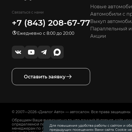
Новые автомоб
Связаться с нами
Автомобили с п
+7 (843) 208-67-77
Выкуп автомоби
Параллельный 
Ежедневно с 8:00 до 20:00
Акции
Оставить заявку
© 2007—2026 «Диалог Авто» — автосалон. Все права защищены.
Обращаем Ваше внимание на то, что данный Интернет-сайт нос
определяемой положениями Статьи 437 Гражданского Кодекса
Для повышения удобства работы с сайтом и об
менеджерам по продажам автосалонов Диалог Авто. Для получ
предыдущих посещениях Вами сайта. Cookie н