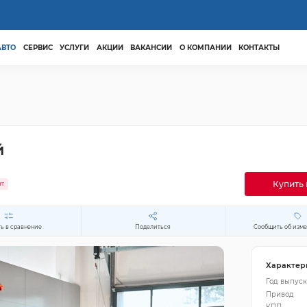
АВТО
СЕРВИС
УСЛУГИ
АКЦИИ
ВАКАНСИИ
О КОМПАНИИ
КОНТАКТЫ
й
Купить 
ит
ь в сравнение
Поделиться
Сообщить об изм
Характер
Год выпуск
Привод
КПП