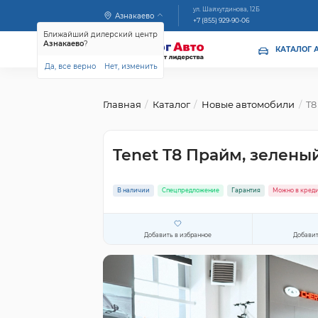
ул. Шайхутдинова, 12Б
Азнакаево
+7 (855) 929-90-06
Ближайший дилерский центр
Азнакаево
?
КАТАЛОГ 
Да, все верно
Нет, изменить
Главная
Каталог
Новые автомобили
T8
Tenet T8 Прайм, зелены
В наличии
Спецпредложение
Гарантия
Можно в кред
Добавить в избранное
Добавит