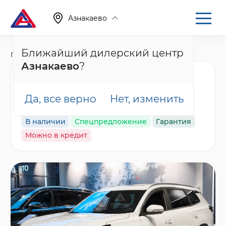
Азнакаево
Ближайший дилерский центр
Главная
Каталог
Новые автомобили
T8
Азнакаево
?
Tenet T8 Ультра,
белый
Да, все верно
Нет, изменить
В наличии
Спецпредложение
Гарантия
Можно в кредит