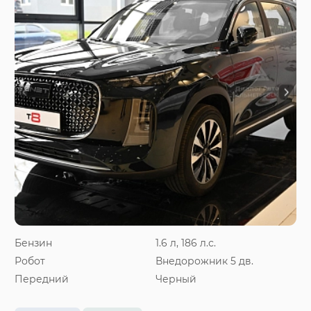
Бензин
1.6 л, 186 л.с.
Робот
Внедорожник 5 дв.
Передний
Черный