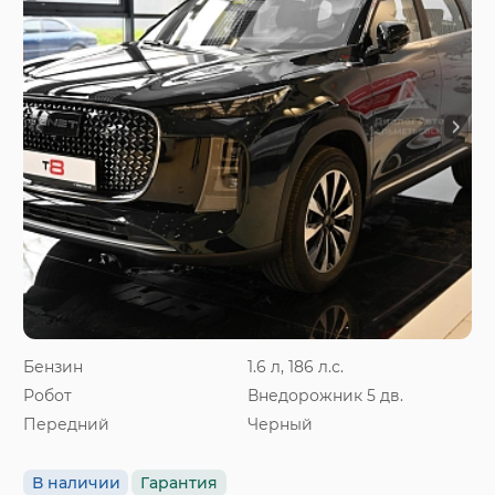
Бензин
1.6 л, 186 л.с.
Робот
Внедорожник 5 дв.
Передний
Черный
В наличии
Гарантия