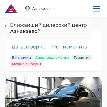
Азнакаево
Ближайший дилерский центр
Главная
Каталог
Новые автомобили
T8
Азнакаево
?
Tenet T8 Прайм,
черный
Да, все верно
Нет, изменить
В наличии
Спецпредложение
Гарантия
Можно в кредит