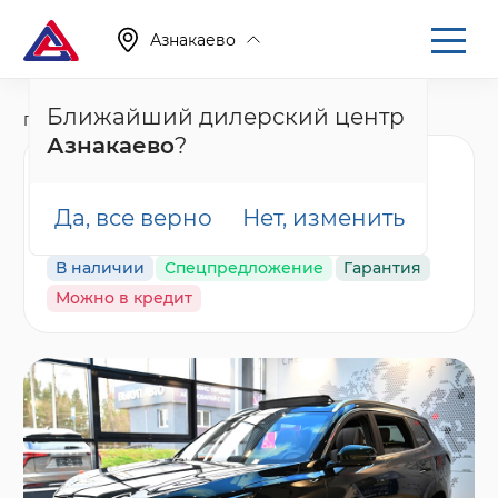
Азнакаево
Ближайший дилерский центр
Главная
Каталог
Новые автомобили
T8
Азнакаево
?
Tenet T8 Ультра,
зеленый
Да, все верно
Нет, изменить
В наличии
Спецпредложение
Гарантия
Можно в кредит