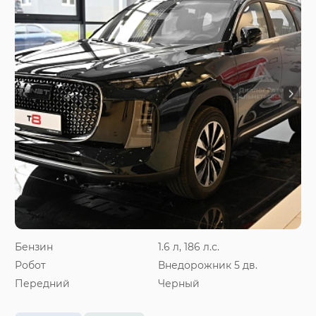
Бензин
1.6 л, 186 л.с.
Робот
Внедорожник 5 дв.
Передний
Черный