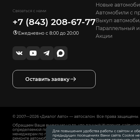
Новые автомоб
Связаться с нами
Автомобили с п
+7 (843) 208-67-77
Выкуп автомоби
Параллельный 
Ежедневно с 8:00 до 20:00
Акции
Оставить заявку
© 2007—2026 «Диалог Авто» — автосалон. Все права защищены.
Обращаем Ваше внимание на то, что данный Интернет-сайт нос
определяемой положениями Статьи 437 Гражданского Кодекса
Для повышения удобства работы с сайтом и об
менеджерам по продажам автосалонов Диалог Авто. Для получ
предыдущих посещениях Вами сайта. Cookie н
ремонте автомобилей, запасных частях, дополнительном обору
При необходимости Вы можете отключить cooki