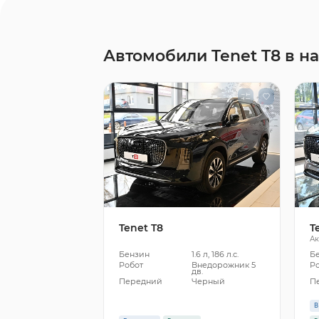
Автомобили Tenet T8 в н
Tenet T8
T
Ак
Бензин
1.6 л, 186 л.с.
Б
Робот
Внедорожник 5
Р
дв.
Передний
Черный
П
В