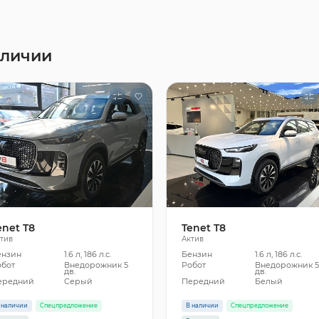
аличии
enet T8
Tenet T8
тив
Актив
ензин
1.6 л, 186 л.с.
Бензин
1.6 л, 186 л.с.
обот
Внедорожник 5
Робот
Внедорожник 
дв.
дв.
ередний
Серый
Передний
Белый
 наличии
Спецпредложение
В наличии
Спецпредложение