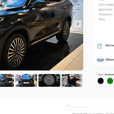
Тип кузова
Двигатель
Мощность
Руль
Рассч
Обмен
Цвет:
Зелены
Нажимая на кнопку, вы да