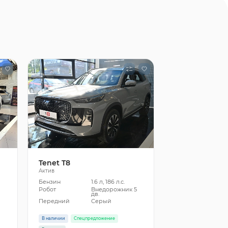
Tenet T8
Актив
Бензин
1.6 л, 186 л.с.
5
Робот
Внедорожник 5
дв.
Передний
Серый
В наличии
Спецпредложение