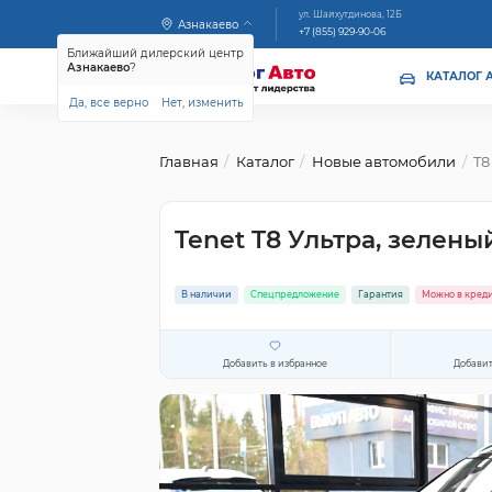
ул. Шайхутдинова, 12Б
Азнакаево
+7 (855) 929-90-06
Ближайший дилерский центр
Азнакаево
?
КАТАЛОГ 
Да, все верно
Нет, изменить
Главная
Каталог
Новые автомобили
T8
Tenet T8 Ультра, зелены
В наличии
Спецпредложение
Гарантия
Можно в кред
Добавить в избранное
Добавит