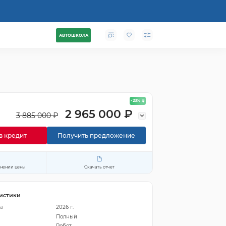
АВТОШКОЛА
- 23
%
2 965 000 ₽
3 885 000 ₽
в кредит
Получить предложение
енении цены
Скачать отчет
истики
а
2026 г.
Полный
Робот