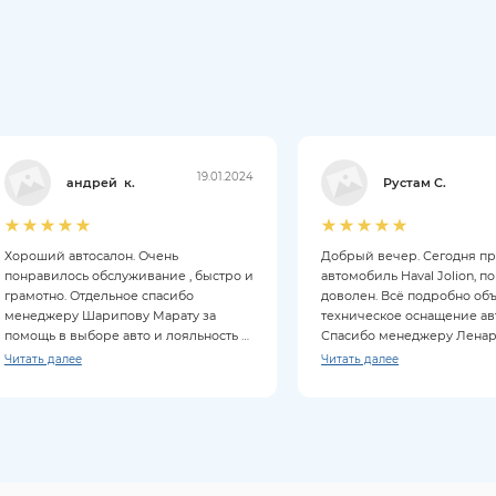
19.01.2024
андрей к.
Рустам С.
Хороший автосалон. Очень
Добрый вечер. Сегодня п
понравилось обслуживание , быстро и
автомобиль Haval Jolion, п
грамотно. Отдельное спасибо
доволен. Всё подробно об
менеджеру Шарипову Марату за
техническое оснащение ав
помощь в выборе авто и лояльность к
Спасибо менеджеру Ленару
клиентам. Покупкой довольны на все
Читать далее
Читать далее
100%