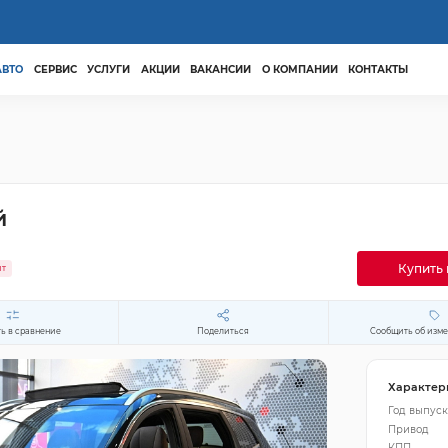
АВТО
СЕРВИС
УСЛУГИ
АКЦИИ
ВАКАНСИИ
О КОМПАНИИ
КОНТАКТЫ
й
Купить 
ит
ь в сравнение
Поделиться
Сообщить об изм
Характер
Год выпуск
Привод
КПП