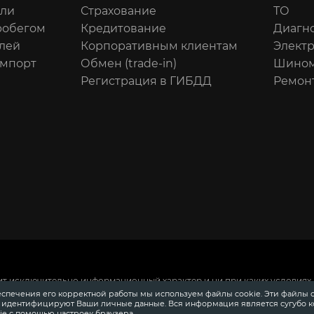
или
Страхование
ТО
робегом
Кредитование
Диагн
лей
Корпоративным клиентам
Элект
импорт
Обмен (trade-in)
Шином
Регистрация в ГИБДД
Ремон
ит исключительно информационный характер и ни при каких условиях 
 Российской Федерации.
Для получения подробной информации о сто
еспечения его корректной работы мы используем файлы cookie. Эти файлы 
ения информации о приобретении автомобилей в кредит, страховании
е идентифицируют Ваши личные данные. Вся информация является сугубо 
довании, аксессуарах также обращайтесь к специалистам автосалонов
e с помощью настроек браузера.