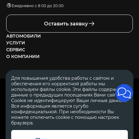
Ежедневно с 8:00 до 20:00
Оставить заявку
АВТОМОБИЛИ
УСЛУГИ
СЕРВИС
О КОМПАНИИ
Для повышения удобства работы с сайтом и
обеспечения его корректной работы мы
ОГРН 1111644005153
используем файлы cookie. Эти файлы содержат
ИНН 1644062657
данные о предыдущих посещениях Вами сайта.
© 2007—2026 «Диалог Авто» — автосалон. Все права защищены.
Cookie не идентифицируют Ваши личные данные.
Вся информация является сугубо
Обращаем Ваше внимание на то, что данный Интернет-сайт
носит исключительно информационный характер и ни при
конфиденциальной. При необходимости Вы
каких условиях не является публичной офертой, определяемой
можете отключить cookie с помощью настроек
положениями Статьи 437 Гражданского Кодекса Российской
браузера.
Федерации.
Для получения подробной информации о
стоимости автомобилей обращайтесь к менеджерам по
продажам автосалонов Диалог Авто. Для получения
информации о приобретении автомобилей в кредит,