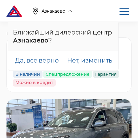
Азнакаево
Ближайший дилерский центр
Главная
Каталог
Новые автомобили
EX5 EM-i
Азнакаево
?
Geely EX5 Гибрид
Макс EM-i, серый
Да, все верно
Нет, изменить
В наличии
Спецпредложение
Гарантия
Можно в кредит