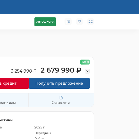
АВТОШКОЛА
- 17
%
2 679 990 ₽
3 254 990 ₽
в кредит
Получить предложение
енении цены
Скачать отчет
истики
а
2025 г.
Передний
Робот