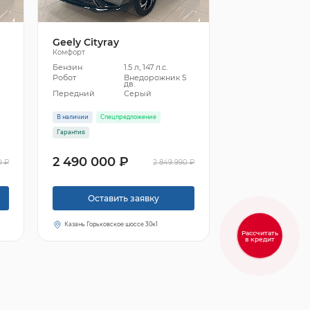
Geely Cityray
Комфорт
Бензин
1.5 л, 147 л.с.
5
Робот
Внедорожник 5
дв.
Передний
Серый
В наличии
Спецпредложение
Гарантия
2 490 000 ₽
0 ₽
2 849 990 ₽
Оставить заявку
Казань Горьковское шоссе 30к1
Рассчитать
в кредит