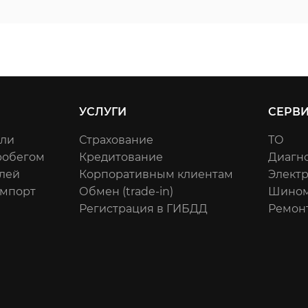
УСЛУГИ
СЕРВ
или
Страхование
ТО
робегом
Кредитование
Диагн
лей
Корпоративным клиентам
Элект
импорт
Обмен (trade-in)
Шином
Регистрация в ГИБДД
Ремон