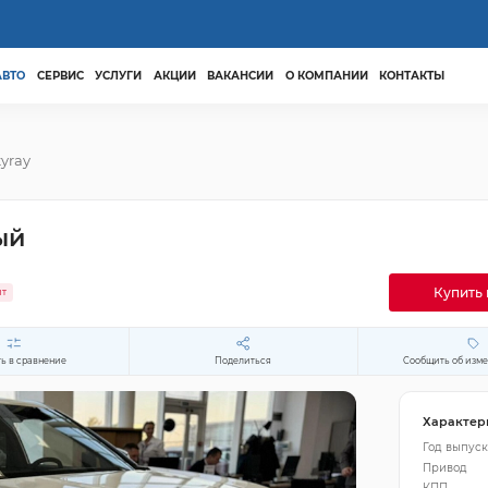
АВТО
СЕРВИС
УСЛУГИ
АКЦИИ
ВАКАНСИИ
О КОМПАНИИ
КОНТАКТЫ
tyray
ый
Купить 
ит
ь в сравнение
Поделиться
Сообщить об изм
Характер
Год выпуск
Привод
КПП