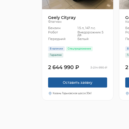
Geely Cityray
G
Флагман
К
Бензин
1.5 л, 147 л.с.
Б
Робот
Внедорожник 5
Р
дв.
Передний
Белый
П
В наличии
Спецпредложение
В
Гарантия
Г
2 644 990 ₽
2
3 214 990 ₽
Оставить заявку
Казань Горьковское шоссе 30к1