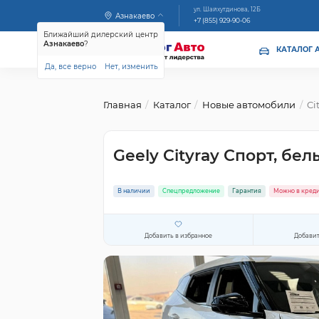
ул. Шайхутдинова, 12Б
Азнакаево
+7 (855) 929-90-06
Ближайший дилерский центр
Азнакаево
?
КАТАЛОГ 
Да, все верно
Нет, изменить
Главная
Каталог
Новые автомобили
Ci
Geely Cityray Спорт, бел
В наличии
Спецпредложение
Гарантия
Можно в кред
Добавить в избранное
Добавит