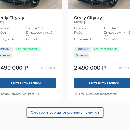
eely Cityray
Geely Cityray
омфорт
Комфорт
ензин
1.5 л, 147 л.с.
Бензин
1.5 л, 147 л.с.
обот
Внедорожник 5
Робот
Внедорожник 
дв.
дв.
ередний
Серый
Передний
Серый
 наличии
Спецпредложение
В наличии
Спецпредложение
арантия
Гарантия
 490 000 ₽
2 490 000 ₽
2 849 990 ₽
2 849 99
Оставить заявку
Оставить заявку
Казань Горьковское шоссе 30к1
Казань Горьковское шоссе 30к1
Смотреть все автомобили в наличии