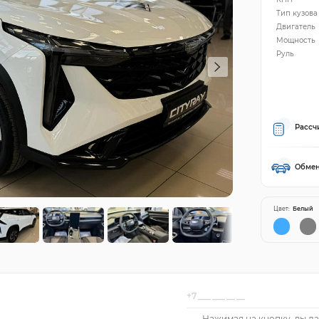
Тип кузова
Двигатель
Мощность
Руль
Рассч
Обмен
Цвет:
Белый
Нажимая на кнопку, вы да