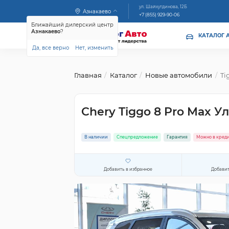
ул. Шайхутдинова, 12Б
Азнакаево
+7 (855) 929-90-06
Ближайший дилерский центр
Азнакаево
?
КАТАЛОГ 
Да, все верно
Нет, изменить
Главная
Каталог
Новые автомобили
Ti
Chery Tiggo 8 Pro Max 
В наличии
Спецпредложение
Гарантия
Можно в кред
Добавить в избранное
Добавит