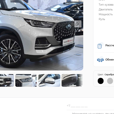
Тип кузова
Двигатель
Мощность
Руль
Рассч
Обмен
Цвет:
Серебр
Нажимая на кнопку, вы да