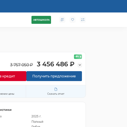
АВТОШКОЛА
- 8
%
3 456 486 ₽
3 757 050 ₽
в кредит
Получить предложение
енении цены
Скачать отчет
истики
а
2025 г.
Полный
Робот