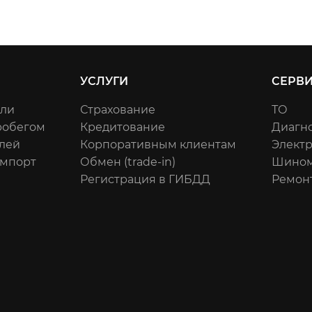
УСЛУГИ
СЕРВ
или
Страхование
ТО
робегом
Кредитование
Диагн
лей
Корпоративным клиентам
Элект
импорт
Обмен (trade-in)
Шином
Регистрация в ГИБДД
Ремон