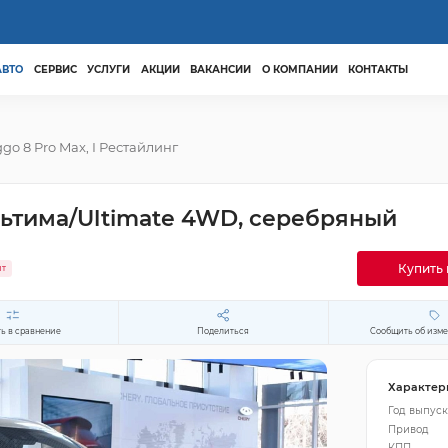
АВТО
СЕРВИС
УСЛУГИ
АКЦИИ
ВАКАНСИИ
О КОМПАНИИ
КОНТАКТЫ
ggo 8 Pro Max, I Рестайлинг
Ультима/Ultimate 4WD, серебряный
Купить 
ит
ь в сравнение
Поделиться
Сообщить об изм
Характер
Год выпуск
Привод
КПП