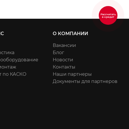
Рассчитать
в кредит
ИС
О КОМПАНИИ
Вакансии
остика
Блог
рооборудование
Новости
онтаж
Контакты
т по КАСКО
Наши партнеры
Документы для партнеров