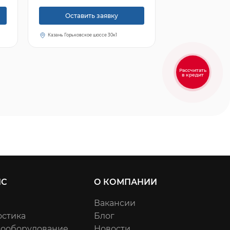
Оставить заявку
Казань Горьковское шоссе 30к1
Рассчитать
в кредит
ИС
О КОМПАНИИ
Вакансии
остика
Блог
рооборудование
Новости