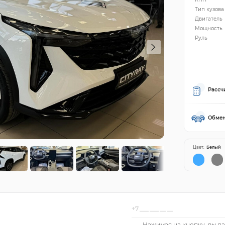
Тип кузова
Двигатель
Мощность
Руль
Рассч
Обмен
Цвет:
Белый
Нажимая на кнопку, вы да