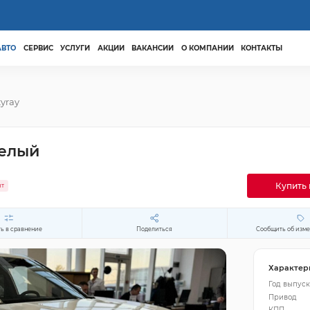
АВТО
СЕРВИС
УСЛУГИ
АКЦИИ
ВАКАНСИИ
О КОМПАНИИ
КОНТАКТЫ
tyray
белый
Купить 
ит
ь в сравнение
Поделиться
Сообщить об изм
Характер
Год выпуск
Привод
КПП