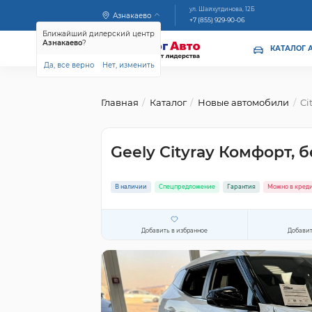
ул. Шайхутдинова, 12Б
Азнакаево
+7 (855) 929-90-06
Ближайший дилерский центр
Азнакаево
?
КАТАЛОГ 
Да, все верно
Нет, изменить
Главная
Каталог
Новые автомобили
Ci
Geely Cityray Комфорт, 
В наличии
Спецпредложение
Гарантия
Можно в кред
Добавить в избранное
Добавит