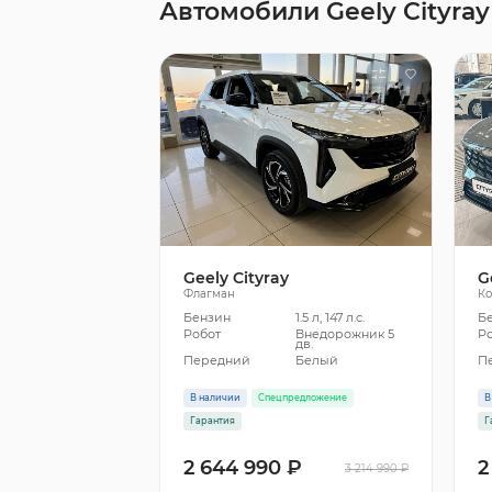
Автомобили Geely Cityray
Geely Cityray
G
Флагман
К
Бензин
1.5 л, 147 л.с.
Б
Робот
Внедорожник 5
Р
дв.
Передний
Белый
П
В наличии
Спецпредложение
В
Гарантия
Г
2 644 990 ₽
2
3 214 990 ₽