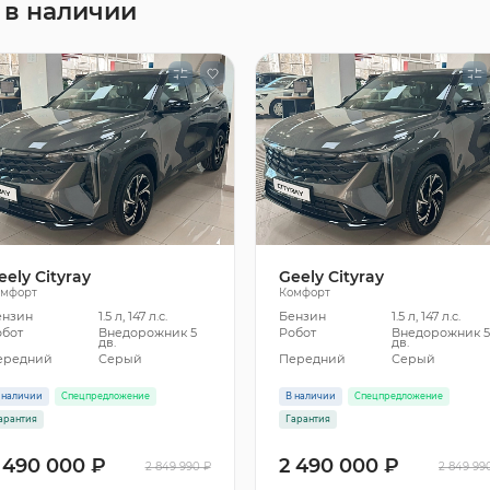
 в наличии
eely Cityray
Geely Cityray
омфорт
Комфорт
ензин
1.5 л, 147 л.с.
Бензин
1.5 л, 147 л.с.
обот
Внедорожник 5
Робот
Внедорожник 
дв.
дв.
ередний
Серый
Передний
Серый
 наличии
Спецпредложение
В наличии
Спецпредложение
арантия
Гарантия
 490 000 ₽
2 490 000 ₽
2 849 990 ₽
2 849 99