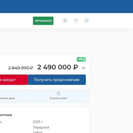
АВТОШКОЛА
- 12
%
2 490 000 ₽
2 849 990 ₽
в кредит
Получить предложение
енении цены
Скачать отчет
истики
а
2025 г.
Передний
Робот