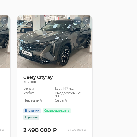
Geely Cityray
Комфорт
Бензин
1.5 л, 147 л.с.
5
Робот
Внедорожник 5
дв.
Передний
Серый
В наличии
Спецпредложение
Гарантия
2 490 000 ₽
0 ₽
2 849 990 ₽