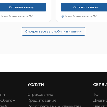
Оставить заявку
Оставить заявку
Казань Горьковское шоссе 30к1
Казань Горьковское шоссе 30к1
Смотреть все автомобили в наличии
УСЛУГИ
СЕРВ
или
Страхование
ТО
робегом
Кредитование
Диагн
лей
Корпоративным клиентам
Элект