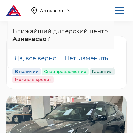
Азнакаево
Ближайший дилерский центр
Главная
Каталог
Новые автомобили
Cityray
Азнакаево
?
Geely Cityray Комфорт,
серый
Да, все верно
Нет, изменить
В наличии
Спецпредложение
Гарантия
Можно в кредит