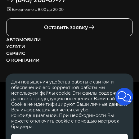
+7 (843) 208-67-77
Ежедневно с 8:00 до 20:00
Оставить заявку
АВТОМОБИЛИ
УСЛУГИ
СЕРВИС
О КОМПАНИИ
Для повышения удобства работы с сайтом и
обеспечения его корректной работы мы
ОГРН 1111644005153
используем файлы cookie. Эти файлы содержат
ИНН 1644062657
данные о предыдущих посещениях Вами сайта.
© 2007—2026 «Диалог Авто» — автосалон. Все права защищены.
Cookie не идентифицируют Ваши личные данные.
Вся информация является сугубо
Обращаем Ваше внимание на то, что данный Интернет-сайт
носит исключительно информационный характер и ни при
конфиденциальной. При необходимости Вы
каких условиях не является публичной офертой, определяемой
можете отключить cookie с помощью настроек
положениями Статьи 437 Гражданского Кодекса Российской
браузера.
Федерации.
Для получения подробной информации о
стоимости автомобилей обращайтесь к менеджерам по
продажам автосалонов Диалог Авто. Для получения