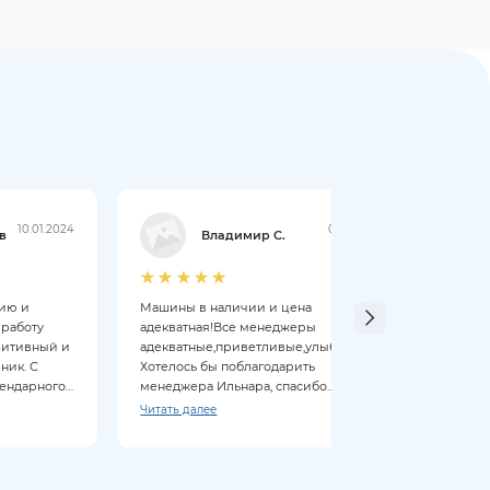
10.01.2024
09.01.2024
в
Владимир С.
цию и
Машины в наличии и цена
Мене
 работу
адекватная!Все менеджеры
выпол
зитивный и
адекватные,приветливые,улыбчивые!
понра
ник. С
Хотелось бы поблагодарить
прио
гендарного
менеджера Ильнара, спасибо
отличную работу!Приобрели Чери
Читать далее
Тиго 4 PRO