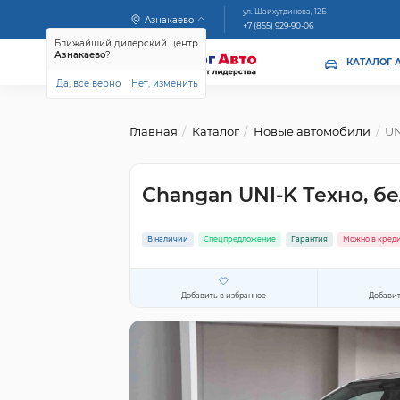
ул. Шайхутдинова, 12Б
Азнакаево
+7 (855) 929-90-06
Ближайший дилерский центр
Азнакаево
?
КАТАЛОГ 
Да, все верно
Нет, изменить
Главная
Каталог
Новые автомобили
UN
Changan UNI-K Техно, б
В наличии
Спецпредложение
Гарантия
Можно в кред
Добавить в избранное
Добавит