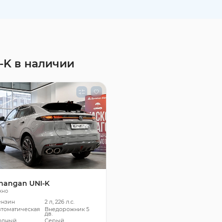
-K в наличии
hangan UNI-K
хно
ензин
2 л, 226 л.с.
втоматическая
Внедорожник 5
дв.
олный
Серый