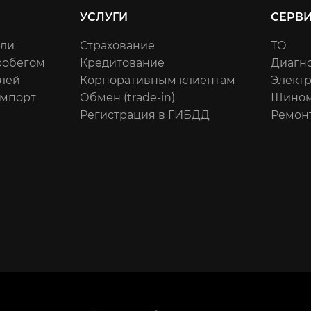
УСЛУГИ
СЕРВ
или
Страхование
ТО
робегом
Кредитование
Диагн
лей
Корпоративным клиентам
Элект
импорт
Обмен (trade-in)
Шином
Регистрация в ГИБДД
Ремон