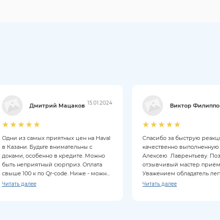
15.01.2024
Дмитрий Мацаков
Виктор Филиппо
Одни из самых приятных цен на Haval
Спасибо за быструю реак
в Казани. Будьте внимательны с
качественно выполненную
доками, особенно в кредите. Можно
Алексею Лаврентьеву. По
быть неприятный сюрприз. Оплата
отзывчивый мастер приём
свыше 100 к по Qr-code. Ниже - можно
Уважением обладатель ле
картой. Из минусов: нет бесплатной
автомобиля Haval Jolion
Читать далее
Читать далее
кофемашины, но есть чай. Рядом есть
столовая. Задавайте больше вопросов
вашему менеджеру. ))