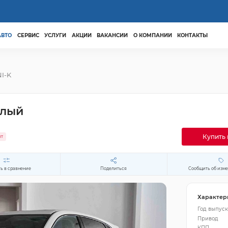
АВТО
СЕРВИС
УСЛУГИ
АКЦИИ
ВАКАНСИИ
О КОМПАНИИ
КОНТАКТЫ
I-K
елый
Купить 
ит
ь в сравнение
Поделиться
Сообщить об изм
Характер
Год выпуск
Привод
КПП