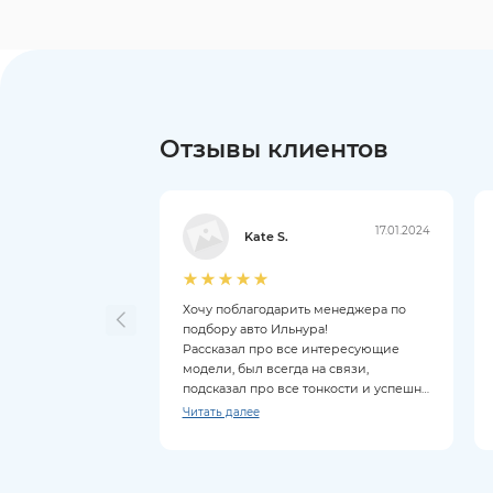
Отзывы клиентов
17.01.2024
Kate S.
Хочу поблагодарить менеджера по
подбору авто Ильнура!
Рассказал про все интересующие
модели, был всегда на связи,
подсказал про все тонкости и успешно
провёл сделку.
Читать далее
Ни стресса, ни задержек, по
сравнению с другими аналогичными
компаниями.
Рекомендую всем как салон, так и