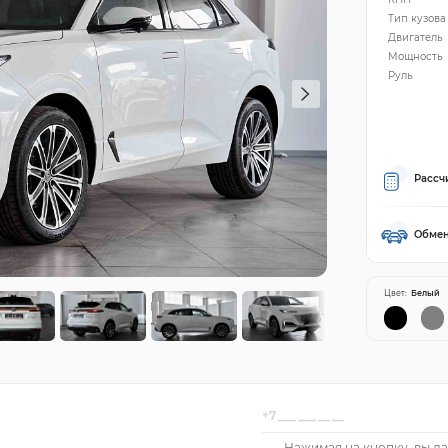
Тип кузова
Двигатель
Мощность
Руль
Рассч
Обмен
Цвет:
Белый
Нажимая на кнопку, вы да