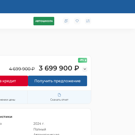
АВТОШКОЛА
- 21
%
3 699 900 ₽
4 699 900 ₽
в кредит
Получить предложение
енении цены
Скачать отчет
истики
а
2024 г.
Полный
Автоматическая