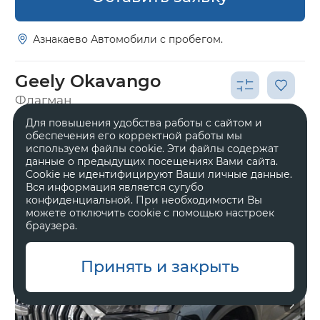
Азнакаево Автомобили с пробегом.
Geely Okavango
Флагман
Для повышения удобства работы с сайтом и
2 968 990 ₽
3 993 990 ₽
обеспечения его корректной работы мы
используем файлы cookie. Эти файлы содержат
данные о предыдущих посещениях Вами сайта.
Cookie не идентифицируют Ваши личные данные.
Вся информация является сугубо
конфиденциальной. При необходимости Вы
можете отключить cookie с помощью настроек
браузера.
Принять и закрыть