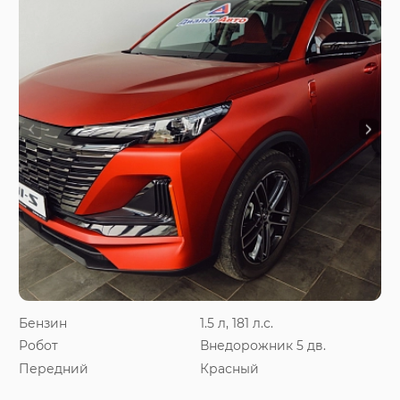
Бензин
1.5 л, 181 л.с.
Робот
Внедорожник 5 дв.
Передний
Красный