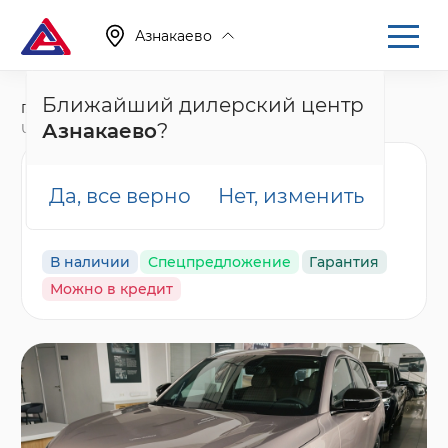
Азнакаево
Ближайший дилерский центр
Главная
Каталог
Новые автомобили
Азнакаево
?
UNI-S, I Рестайлинг
Changan UNI-S Техно,
Да, все верно
Нет, изменить
золотой
В наличии
Спецпредложение
Гарантия
Можно в кредит