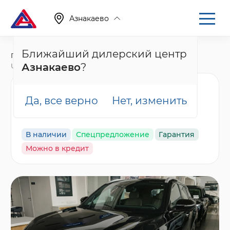
Азнакаево
Ближайший дилерский центр
Главная
Каталог
Новые автомобили
Азнакаево
?
UNI-S, I Рестайлинг
Changan UNI-S Техно,
Да, все верно
Нет, изменить
черный
В наличии
Спецпредложение
Гарантия
Можно в кредит