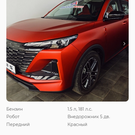
Бензин
1.5 л, 181 л.с.
Робот
Внедорожник 5 дв.
Передний
Красный