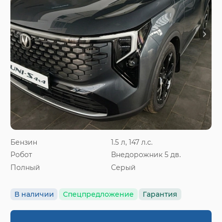
Бензин
1.5 л, 147 л.с.
Робот
Внедорожник 5 дв.
Полный
Серый
В наличии
Спецпредложение
Гарантия