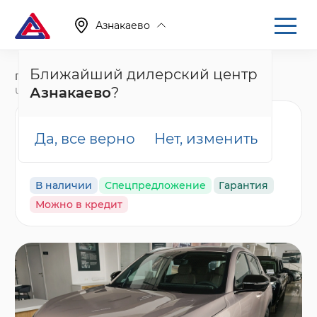
Азнакаево
Ближайший дилерский центр
Главная
Каталог
Новые автомобили
Азнакаево
?
UNI-S, I Рестайлинг
Changan UNI-S Техно,
Да, все верно
Нет, изменить
золотой
В наличии
Спецпредложение
Гарантия
Можно в кредит