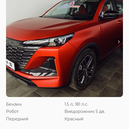
Бензин
1.5 л, 181 л.с.
Робот
Внедорожник 5 дв.
Передний
Красный