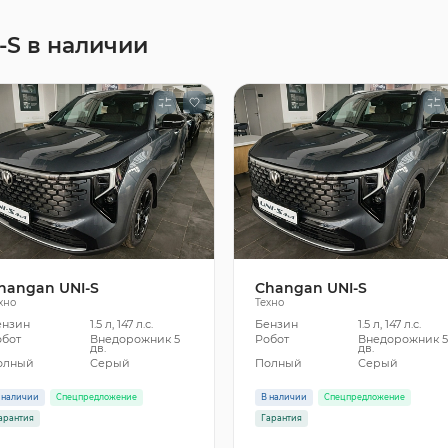
-S в наличии
hangan UNI-S
Changan UNI-S
хно
Техно
ензин
1.5 л, 147 л.с.
Бензин
1.5 л, 147 л.с.
обот
Внедорожник 5
Робот
Внедорожник 
дв.
дв.
олный
Серый
Полный
Серый
 наличии
Спецпредложение
В наличии
Спецпредложение
арантия
Гарантия