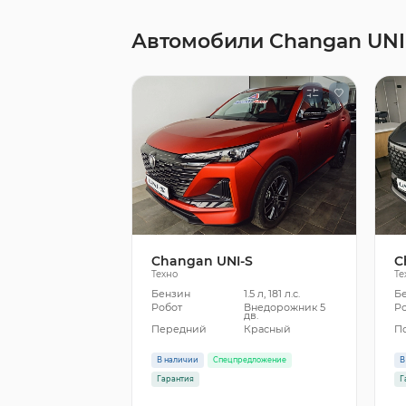
Автомобили Changan UNI
Changan UNI-S
C
Техно
Те
Бензин
1.5 л, 181 л.с.
Б
Робот
Внедорожник 5
Р
дв.
Передний
Красный
П
В наличии
Спецпредложение
В
Гарантия
Г