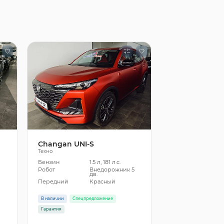
Changan UNI-S
Техно
Бензин
1.5 л, 181 л.с.
5
Робот
Внедорожник 5
дв.
Передний
Красный
В наличии
Спецпредложение
Гарантия