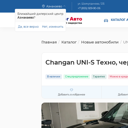
ул. Шайхутдинова, 12Б
Азнакаево
+7 (855) 929-90-06
Ближайший дилерский центр
Азнакаево
?
КАТАЛОГ 
Да, все верно
Нет, изменить
Главная
Каталог
Новые автомобили
UN
Changan UNI-S Техно, ч
В наличии
Спецпредложение
Гарантия
Можно в кред
Добавить в избранное
Добавит