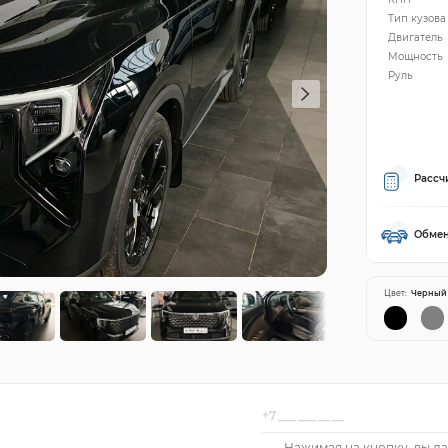
Тип кузова
Двигатель
Мощность
Руль
Рассч
Обмен
Цвет:
Черный
Нажимая на кнопку, вы да