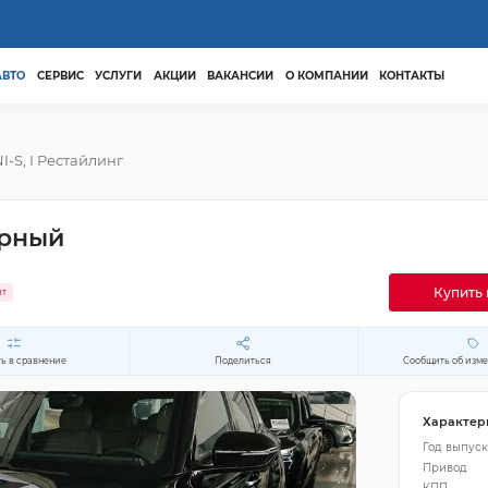
АВТО
СЕРВИС
УСЛУГИ
АКЦИИ
ВАКАНСИИ
О КОМПАНИИ
КОНТАКТЫ
I-S, I Рестайлинг
ерный
Купить 
ит
ь в сравнение
Поделиться
Сообщить об изм
Характер
Год выпуск
Привод
КПП