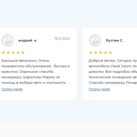
19.01.2024
андрей к.
Рустам С.
Хороший автосалон. Очень
Добрый вечер. Сегодня п
понравилось обслуживание , быстро и
автомобиль Haval Jolion, п
грамотно. Отдельное спасибо
доволен. Всё подробно об
менеджеру Шарипову Марату за
техническое оснащение ав
помощь в выборе авто и лояльность к
Спасибо менеджеру Ленару
клиентам. Покупкой довольны на все
Читать далее
Читать далее
100%