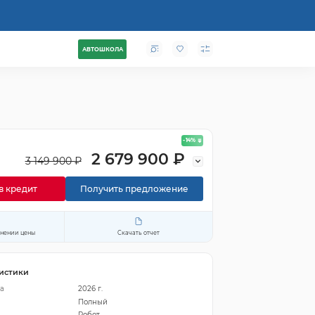
АВТОШКОЛА
- 14
%
2 679 900 ₽
3 149 900 ₽
в кредит
Получить предложение
енении цены
Скачать отчет
истики
а
2026 г.
Полный
Робот